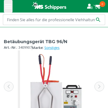
0
Betäubungsgerät TBG 96/N
:
Art.-Nr.
:
3409907
Marke
Sonstiges