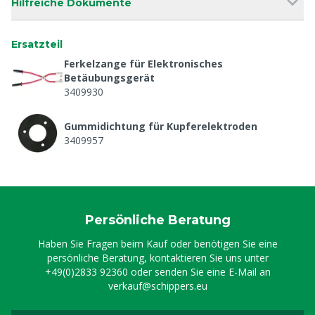
Hilfreiche Dokumente
Ersatzteil
Ferkelzange für Elektronisches
Betäubungsgerät
3409930
Gummidichtung für Kupferelektroden
3409957
Kupferelektroden für Betäubungsgerät, 2
Stück
3409958
Persönliche Beratung
Sicherung 5 x 20 mm Schnell, 3,15A
Haben Sie Fragen beim Kauf oder benötigen Sie eine
8808771
persönliche Beratung, kontaktieren Sie uns unter
+49(0)2833 92360
oder senden Sie eine E-Mail an
verkauf@schippers.eu
Sicherung 5 x 20 mm Schnell, 4A
8808772