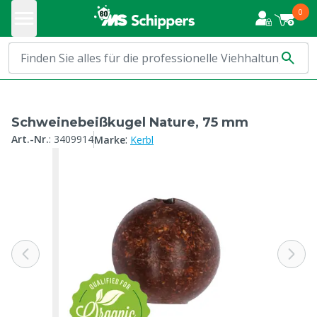
0
Schweinebeißkugel Nature, 75 mm
:
Art.-Nr.
:
3409914
Marke
Kerbl