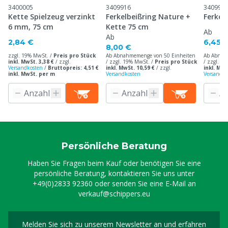
3400005
3409916
340991
Kette Spielzeug verzinkt
Ferkelbeißring Nature +
Ferkel
6 mm, 75 cm
Kette 75 cm
Ab
Ab
2,84 €
6,45 
8,00 €
zzgl. 19% MwSt. /
Preis pro Stück
Ab Abnahmemenge von 50 Einheiten
Ab Abnah
inkl. MwSt. 3,38 €
/
zzgl.
/ zzgl. 19% MwSt. /
Preis pro Stück
/ zzgl. 1
Versandkosten
/
Bruttopreis: 4,51 €
inkl. MwSt. 10,59 €
/
zzgl.
inkl. MwS
inkl. MwSt. per m
Versandkosten
Versandko
Persönliche Beratung
Haben Sie Fragen beim Kauf oder benötigen Sie eine
persönliche Beratung, kontaktieren Sie uns unter
+49(0)2833 92360
oder senden Sie eine E-Mail an
verkauf@schippers.eu
Melden Sie sich zu unserem Newsletter an und erfahren
Melden Sie sich für uns