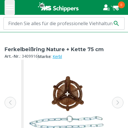
0
Ferkelbeißring Nature + Kette 75 cm
:
Art.-Nr.
:
3409916
Marke
Kerbl