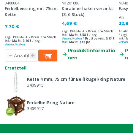
3400004
M1201086
M34097
Ferkelbeissring mit 75cm-
Karabinerhaken verzinkt
Easyfi
Kette
(3, 6 Stück)
Ab
4,69 €
32,80
7,70 €
zzgl. 19% MwSt. /
Preis pro Stück
Ab Abnah
inkl. MwSt. 5,58 €
/
zzgl.
/ zzgl. 1
zzgl. 19% MwSt. /
Preis pro Stück
Versandkosten
/
Bruttopreis: 0,93 €
inkl. MwS
inkl. MwSt. 9,16 €
/
zzgl.
inkl. MwSt. per pc
Versandko
Versandkosten
Produktinformatio
Pr
nen
ne
Ersatzteil
Kette 4 mm, 75 cm für Beißkugel/Ring Nature
3409915
Ferkelbeißring Nature
3409917