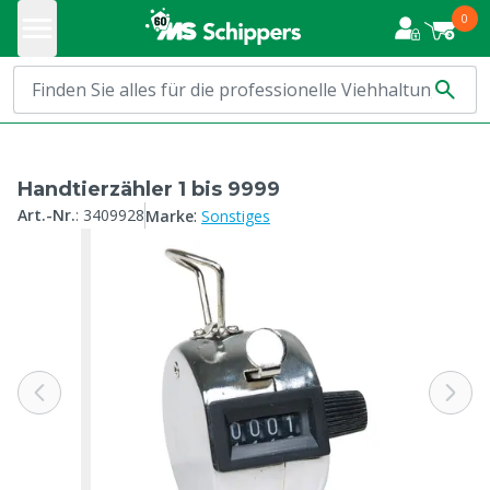
0
Handtierzähler 1 bis 9999
:
Art.-Nr.
:
3409928
Marke
Sonstiges