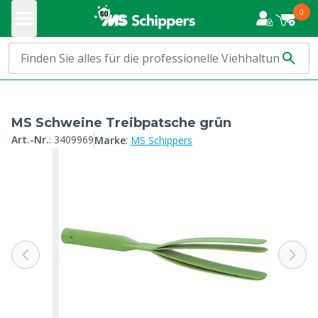
0
MS Schweine Treibpatsche grün
:
Art.-Nr.
:
3409969
Marke
MS Schippers