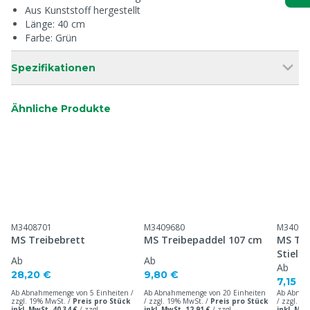
Aus Kunststoff hergestellt
Länge: 40 cm
Farbe: Grün
Spezifikationen
Ähnliche Produkte
M3408701
M3409680
M34099
MS Treibebrett
MS Treibepaddel 107 cm
MS Tre
Stiel 
Ab
Ab
Ab
28,20 €
9,80 €
7,15 €
Ab Abnahmemenge von 5 Einheiten /
Ab Abnahmemenge von 20 Einheiten
Ab Abnah
zzgl. 19% MwSt. /
Preis pro Stück
/ zzgl. 19% MwSt. /
Preis pro Stück
/ zzgl. 1
inkl. MwSt. 40,34 €
/
zzgl.
inkl. MwSt. 12,91 €
/
zzgl.
inkl. MwS