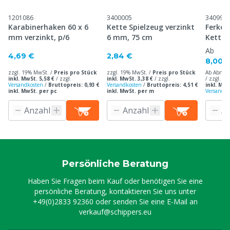
1201086
3400005
340991
Karabinerhaken 60 x 6
Kette Spielzeug verzinkt
Ferkel
mm verzinkt, p/6
6 mm, 75 cm
Kette 
Ab
4,69 €
2,84 €
8,00 
zzgl. 19% MwSt. /
Preis pro Stück
zzgl. 19% MwSt. /
Preis pro Stück
Ab Abnah
inkl. MwSt. 5,58 €
/
zzgl.
inkl. MwSt. 3,38 €
/
zzgl.
/ zzgl. 1
Versandkosten
/
Bruttopreis: 0,93 €
Versandkosten
/
Bruttopreis: 4,51 €
inkl. MwS
inkl. MwSt. per pc
inkl. MwSt. per m
Versandko
Persönliche Beratung
Haben Sie Fragen beim Kauf oder benötigen Sie eine
persönliche Beratung, kontaktieren Sie uns unter
+49(0)2833 92360
oder senden Sie eine E-Mail an
verkauf@schippers.eu