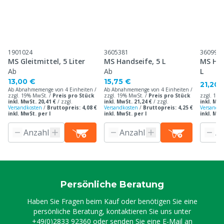
1901024
3605381
360990
MS Gleitmittel, 5 Liter
MS Handseife, 5 L
MS Han
Ab
Ab
L
13,00 €
15,75 €
21,20 
Ab Abnahmemenge von 4 Einheiten /
Ab Abnahmemenge von 4 Einheiten /
zzgl. 19% MwSt. /
Preis pro Stück
zzgl. 19% MwSt. /
Preis pro Stück
zzgl. 19%
inkl. MwSt. 20,41 €
/
zzgl.
inkl. MwSt. 21,24 €
/
zzgl.
inkl. MwS
Versandkosten
/
Bruttopreis: 4,08 €
Versandkosten
/
Bruttopreis: 4,25 €
Versandko
inkl. MwSt. per l
inkl. MwSt. per l
inkl. MwS
Persönliche Beratung
Haben Sie Fragen beim Kauf oder benötigen Sie eine
persönliche Beratung, kontaktieren Sie uns unter
+49(0)2833 92360
oder senden Sie eine E-Mail an