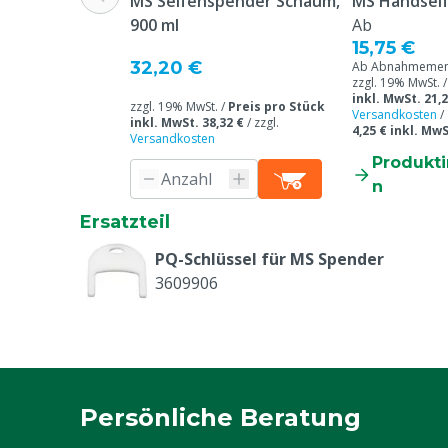
MS Seifenspender Schaum,
MS Handsei
Farbe
Weiß
900 ml
Ab
15,75 €
32,20 €
Ab Abnahmemenge
zzgl. 19% MwSt. 
inkl. MwSt. 21,2
zzgl. 19% MwSt. /
Preis pro Stück
Versandkosten
/
inkl. MwSt. 38,32 €
/
zzgl.
4,25 € inkl. MwS
Versandkosten
Produkt
n
Ersatzteil
PQ-Schlüssel für MS Spender
3609906
Persönliche Beratung