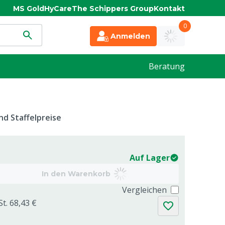
MS Gold
HyCare
The Schippers Group
Kontakt
0
Anmelden
Beratung
d Staffelpreise
Auf Lager
In den Warenkorb
Vergleichen
St. 68,43 €