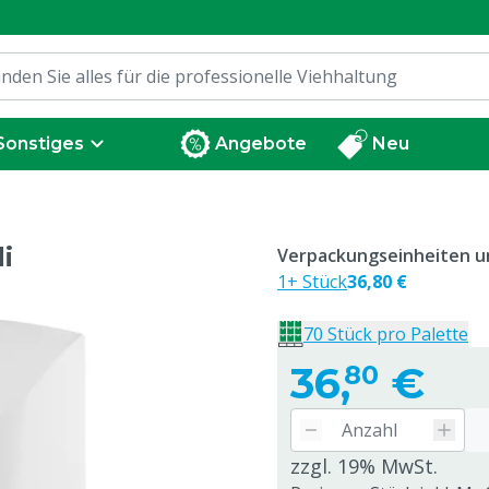
Sonstiges
Angebote
Neu
i
Verpackungseinheiten un
1+ Stück
36,80 €
70 Stück pro Palette
36,
€
80
zzgl. 19% MwSt.