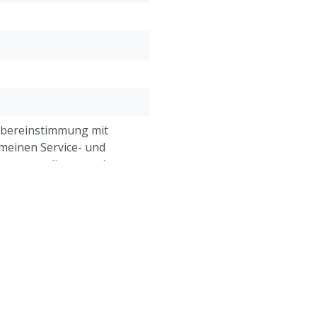
Übereinstimmung mit
meinen Service- und
gungen, die unter der
Kundenservice ->
& Retour" am Ende dieser
eführt sind.
eine, Geflügel, Schafe,
e