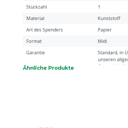
Stückzahl
1
Material
Kunststoff
Art des Spenders
Papier
Format
Midi
Garantie
Standard, in 
unseren allge
Garantiebedin
Ähnliche Produkte
Überschrift "
Beschwerden 
Webseite aufg
Gewicht
1.1 kg
Tierarten
Rindvieh, Schw
Ziegen, Ander