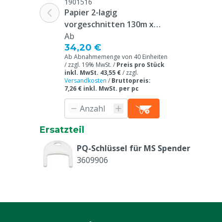
Farbe
Weiß
1901516
Papier 2-lagig
vorgeschnitten 130m x
20cm, 6 Stück
Ab
34,20 €
Ab Abnahmemenge von 40 Einheiten
/ zzgl. 19% MwSt. /
Preis pro Stück
inkl. MwSt. 43,55 €
/
zzgl.
Versandkosten
/
Bruttopreis:
7,26 € inkl. MwSt. per pc
Ersatzteil
PQ-Schlüssel für MS Spender
3609906