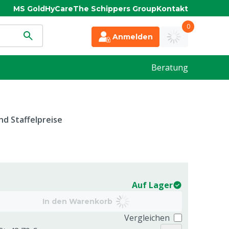
MS Gold
HyCare
The Schippers Group
Kontakt
0
Anmelden
Beratung
d Staffelpreise
Auf Lager
In den Warenkorb
Vergleichen