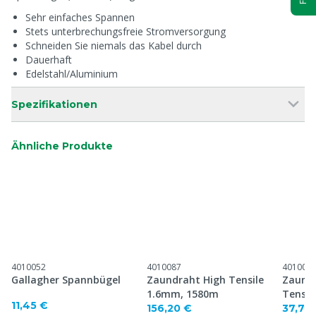
Sehr einfaches Spannen
Stets unterbrechungsfreie Stromversorgung
Schneiden Sie niemals das Kabel durch
Dauerhaft
Edelstahl/Aluminium
Spezifikationen
Ähnliche Produkte
4010052
4010087
401008
Gallagher Spannbügel
Zaundraht High Tensile
Zaundr
1.6mm, 1580m
Tensil
11,45 €
156,20 €
37,73