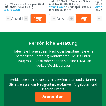
zzgl. 19% MwSt. /
Preis pro Stück
zzgl. 19%
zzgl. 19% MwSt. /
Preis pro Stück
inkl. MwSt. 185,88 €
/
zzgl.
inkl. MwS
inkl. MwSt. 13,63 €
/
zzgl.
Versandkosten
/
Bruttopreis: 0,12 €
Versandko
Versandkosten
inkl. MwSt. per m
inkl. Mw
Persönliche Beratung
Haben Sie Fragen beim Kauf oder benötigen Sie eine
persönliche Beratung, kontaktieren Sie uns unter
+49(0)2833 92360
oder senden Sie eine E-Mail an
verkauf@schippers.eu
Melden Sie sich zu unserem Newsletter an und erfahren
Melden Sie sich für uns
Sie als erstes von Neuigkeiten, exklusiven Angeboten und
unseren Events.
Anmelden