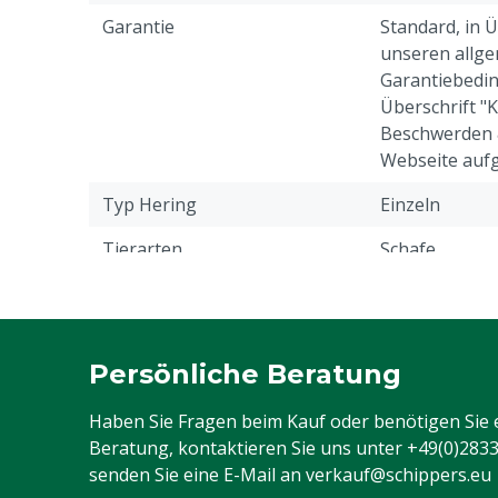
Garantie
Standard, in 
unseren allge
Garantiebedin
Überschrift "
Beschwerden 
Webseite aufg
Typ Hering
Einzeln
Tierarten
Schafe
Anzahl Pfähle
14
Art des Netzes
Schafnetz
Persönliche Beratung
Anzahl Drähte
9
Haben Sie Fragen beim Kauf oder benötigen Sie 
Farbe
Orange
Beratung, kontaktieren Sie uns unter
+49(0)283
senden Sie eine E-Mail an
verkauf@schippers.eu