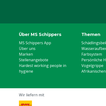
Über MS Schippers
Themen
MS Schippers App
Schädlingsb
Über uns
Wasseraufber
Marken
Farbsystem
Stellenangebote
Persönliche 
Hardest working people in
Vogelgrippe
hygiene
Afrikanische
Wir liefern mit