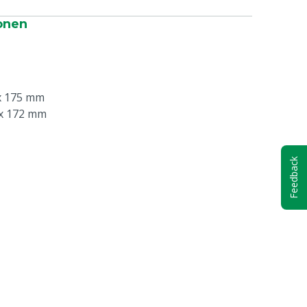
onen
x 175 mm
 x 172 mm
Feedback