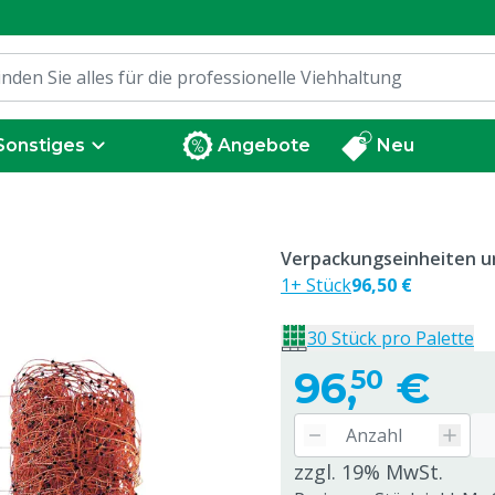
Sonstiges
Angebote
Neu
Verpackungseinheiten un
1+ Stück
96,50 €
30 Stück pro Palette
96,
€
50
zzgl. 19% MwSt.