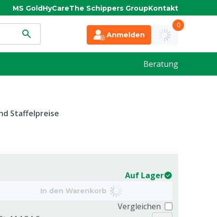
MS Gold
HyCare
The Schippers Group
Kontakt
0
Anmelden
Beratung
d Staffelpreise
Auf Lager
In den Warenkorb
Vergleichen