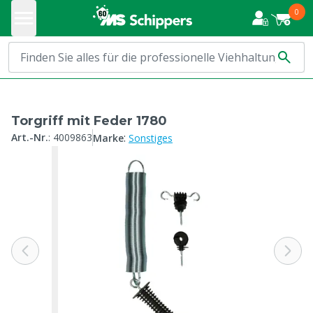
0
Torgriff mit Feder 1780
:
Art.-Nr.
:
4009863
Marke
Sonstiges