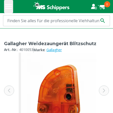
0
Gallagher Weidezaungerät Blitzschutz
:
Art.-Nr.
:
4010053
Marke
Gallagher