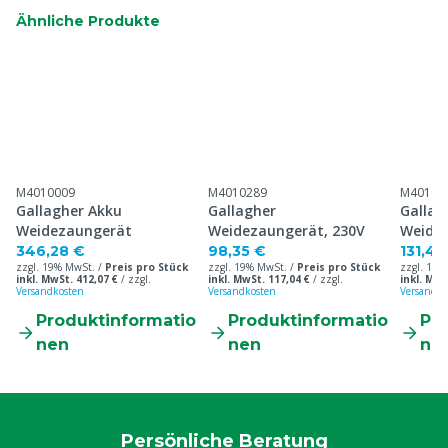
Ähnliche Produkte
M4010009
M4010289
M40105
Gallagher Akku
Gallagher
Gallag
Weidezaungerät
Weidezaungerät, 230V
Weidez
346,28 €
98,35 €
131,41
zzgl. 19% MwSt. /
Preis pro Stück
zzgl. 19% MwSt. /
Preis pro Stück
zzgl. 19%
inkl. MwSt. 412,07 €
/
zzgl.
inkl. MwSt. 117,04 €
/
zzgl.
inkl. MwS
Versandkosten
Versandkosten
Versandko
Produktinformatio
Produktinformatio
Pr
nen
nen
ne
Persönliche Beratung