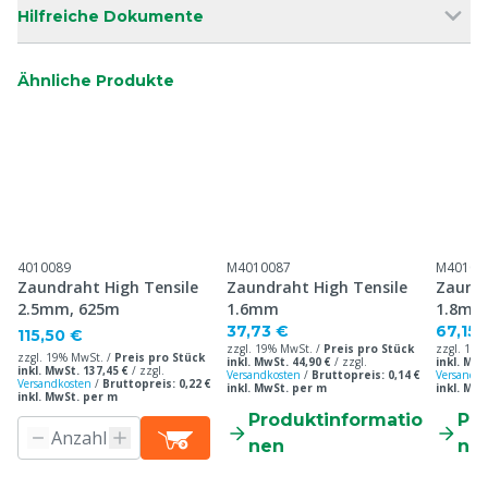
Hilfreiche Dokumente
Ähnliche Produkte
4010089
M4010087
M40103
Zaundraht High Tensile
Zaundraht High Tensile
Zaundr
2.5mm, 625m
1.6mm
1.8mm
37,73 €
67,15 
115,50 €
zzgl. 19% MwSt. /
Preis pro Stück
zzgl. 19%
zzgl. 19% MwSt. /
Preis pro Stück
inkl. MwSt. 44,90 €
/
zzgl.
inkl. MwS
inkl. MwSt. 137,45 €
/
zzgl.
Versandkosten
/
Bruttopreis: 0,14 €
Versandko
Versandkosten
/
Bruttopreis: 0,22 €
inkl. MwSt. per m
inkl. Mw
inkl. MwSt. per m
Produktinformatio
Pr
nen
ne