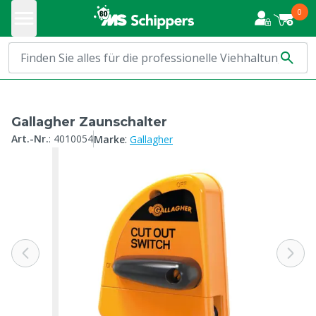
0
Gallagher Zaunschalter
:
Art.-Nr.
:
4010054
Marke
Gallagher