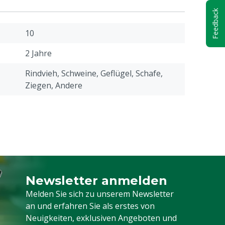
Feedback
10
2 Jahre
Rindvieh, Schweine, Geflügel, Schafe,
Ziegen, Andere
Newsletter anmelden
Melden Sie sich für unseren Newsletter a
Melden Sie sich zu unserem Newsletter
an und erfahren Sie als erstes von
Neuigkeiten, exklusiven Angeboten und