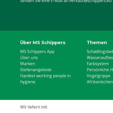
senden Sie eine E-Mail an
verkauf@schippers.eu
Über MS Schippers
Themen
MS Schippers App
Schädlingsb
Über uns
Wasseraufber
Marken
Farbsystem
Stellenangebote
Persönliche 
Hardest working people in
Vogelgrippe
hygiene
Afrikanische
Wir liefern mit