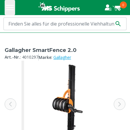
0
Gallagher SmartFence 2.0
:
Art.-Nr.
:
4010297
Marke
Gallagher