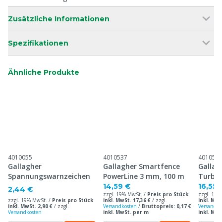
Zusätzliche Informationen
Spezifikationen
Ähnliche Produkte
4010055
4010537
401053
Gallagher
Gallagher Smartfence
Gallag
Spannungswarnzeichen
PowerLine 3 mm, 100 m
Turbo
14,59 €
16,55 
2,44 €
zzgl. 19% MwSt. /
Preis pro Stück
zzgl. 19%
zzgl. 19% MwSt. /
Preis pro Stück
inkl. MwSt. 17,36 €
/
zzgl.
inkl. MwS
inkl. MwSt. 2,90 €
/
zzgl.
Versandkosten
/
Bruttopreis: 0,17 €
Versandko
Versandkosten
inkl. MwSt. per m
inkl. Mw