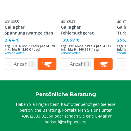
4010055
4010543
401071
Gallagher
Gallagher
Gallag
Spannungswarnzeichen
Fehlersuchgerät
Turbo
Weide
2,44 €
139,67 €
255,3
12V/10
zzgl. 19% MwSt. /
Preis pro Stück
zzgl. 19% MwSt. /
Preis pro Stück
zzgl. 19%
inkl. MwSt. 2,90 €
/
zzgl.
inkl. MwSt. 166,21 €
/
zzgl.
inkl. MwS
Versandkosten
Versandkosten
Versandko
Persönliche Beratung
Haben Sie Fragen beim Kauf oder benötigen Sie eine
persönliche Beratung, kontaktieren Sie uns unter
+49(0)2833 92360
oder senden Sie eine E-Mail an
verkauf@schippers.eu