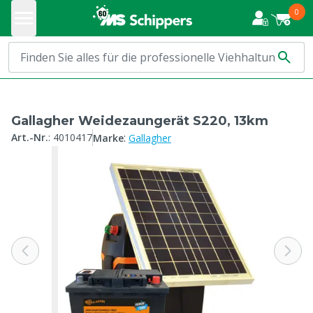
0
Gallagher Weidezaungerät S220, 13km
:
Art.-Nr.
:
4010417
Marke
Gallagher