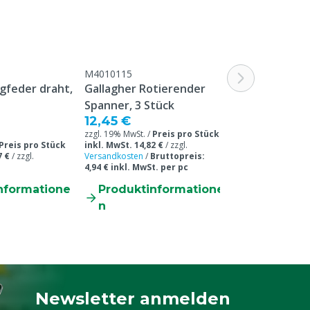
M4010115
gfeder draht,
Gallagher Rotierender
Spanner, 3 Stück
12,45 €
zzgl. 19% MwSt. /
Preis pro Stück
Preis pro Stück
inkl. MwSt. 14,82 €
/
zzgl.
7 €
/
zzgl.
Versandkosten
/
Bruttopreis:
4,94 € inkl. MwSt. per pc
nformatione
Produktinformatione
n
Newsletter anmelden
Melden Sie sich für unseren Newsletter a