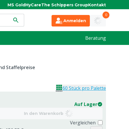
MS Gold
HyCare
The Schippers Group
Kontakt
0
Anmelden
Beratung
d Staffelpreise
60 Stück pro Palette
Auf Lager
In den Warenkorb
Vergleichen