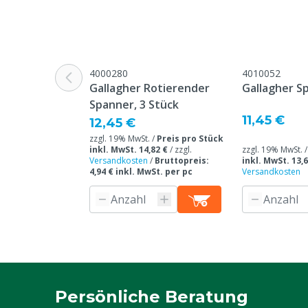
Ziegen, Ander
Typ der Umzäunung
Permanent
4000280
4010052
Gallagher Rotierender
Gallagher S
Spanner, 3 Stück
11,45 €
12,45 €
zzgl. 19% MwSt. /
Preis pro Stück
inkl. MwSt. 14,82 €
/
zzgl.
zzgl. 19% MwSt. 
Versandkosten
/
Bruttopreis:
inkl. MwSt. 13,6
4,94 € inkl. MwSt. per pc
Versandkosten
Persönliche Beratung