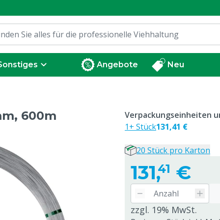
Sonstiges
Angebote
Neu
mm, 600m
Verpackungseinheiten un
1+ Stück
131,41 €
20 Stück pro Karton
131,
€
41
zzgl. 19% MwSt.