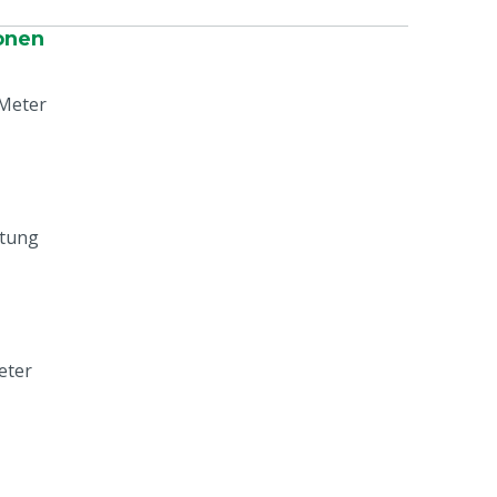
onen
 Meter
htung
eter