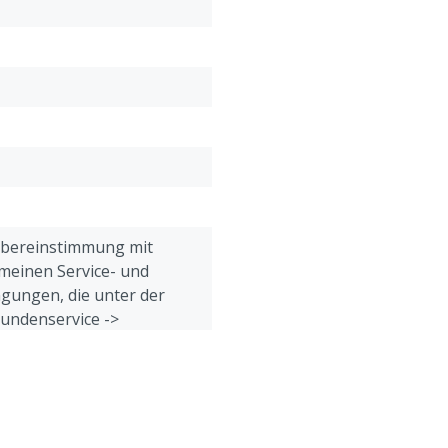
Zugfestigkeit: 500 kg
Übereinstimmung mit
meinen Service- und
gungen, die unter der
Kundenservice ->
& Retour" am Ende dieser
eführt sind.
eine, Geflügel, Schafe,