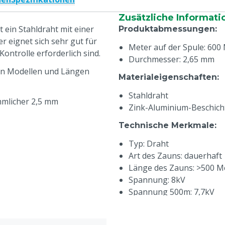
Zusätzliche Informati
 ein Stahldraht mit einer
Produktabmessungen
:
er eignet sich sehr gut für
Meter auf der Spule: 600
ontrolle erforderlich sind.
Durchmesser: 2,65 mm
nen Modellen und Längen
Materialeigenschaften
:
Stahldraht
mmlicher 2,5 mm
Zink-Aluminium-Beschic
Technische Merkmale
:
Typ: Draht
Art des Zauns: dauerhaft
Länge des Zauns: >500 M
Spannung: 8kV
Spannung 500m: 7,7kV
Spannung 1000m: 7,5kV
Widerstand: 0,035 Ohm