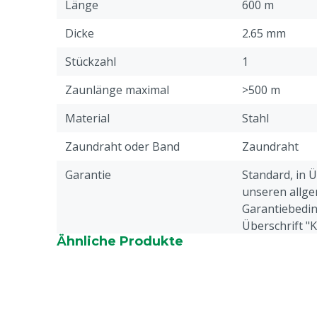
Länge
600 m
Dicke
2.65 mm
Stückzahl
1
Zaunlänge maximal
>500 m
Material
Stahl
Zaundraht oder Band
Zaundraht
Garantie
Standard, in 
unseren allge
Garantiebedin
Überschrift "
Ähnliche Produkte
Beschwerden 
Webseite aufg
Zugstärke
550 kg
Tierarten
Rindvieh, Schw