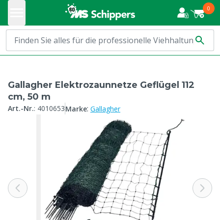
0
Gallagher Elektrozaunnetze Geflügel 112
cm, 50 m
:
Art.-Nr.
:
4010653
Marke
Gallagher