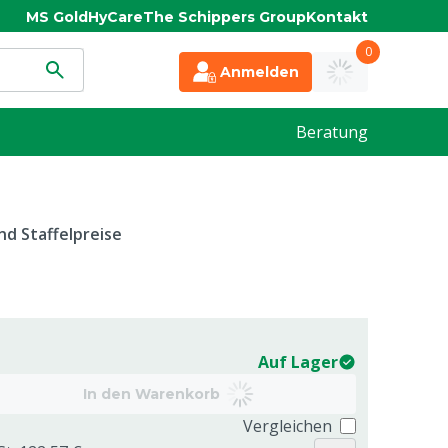
MS Gold
HyCare
The Schippers Group
Kontakt
0
Anmelden
Beratung
d Staffelpreise
Auf Lager
In den Warenkorb
Vergleichen