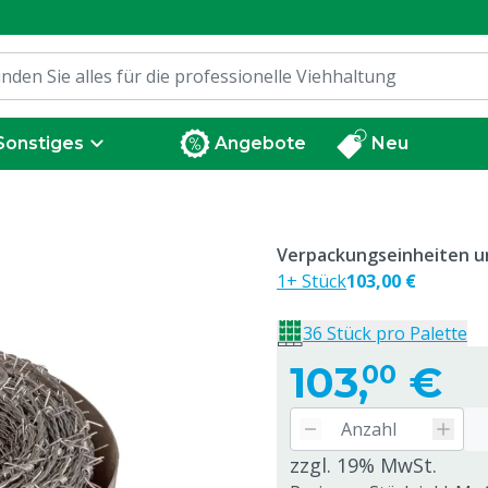
Sonstiges
Angebote
Neu
Verpackungseinheiten un
1+ Stück
103,00 €
36 Stück pro Palette
103,
€
00
zzgl. 19% MwSt.