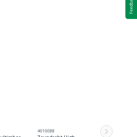
Feedback
4010088
4021200