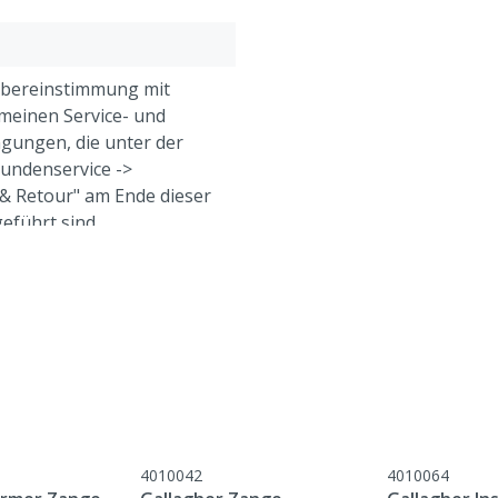
Übereinstimmung mit
meinen Service- und
gungen, die unter der
Kundenservice ->
& Retour" am Ende dieser
eführt sind.
eine, Schafe, Ziegen,
4010042
4010064