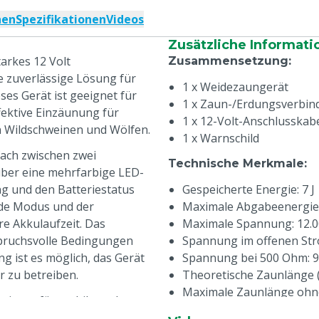
nen
Spezifikationen
Videos
Zusätzliche Informati
arkes 12 Volt
Zusammensetzung
:
e zuverlässige Lösung für
1 x Weidezaungerät
es Gerät ist geeignet für
1 x Zaun-/Erdungsverbin
fektive Einzäunung für
1 x 12-Volt-Anschlusskab
n Wildschweinen und Wölfen.
1 x Warnschild
ach zwischen zwei
Technische Merkmale
:
über eine mehrfarbige LED-
g und den Batteriestatus
Gespeicherte Energie: 7 J
de Modus und der
Maximale Abgabeenergie:
re Akkulaufzeit. Das
Maximale Spannung: 12.0
pruchsvolle Bedingungen
Spannung im offenen Stro
g ist es möglich, das Gerät
Spannung bei 500 Ohm: 9
r zu betreiben.
Theoretische Zaunlänge (
Maximale Zaunlänge ohn
eignet für mobile und
Maximale Zaunlänge bei 