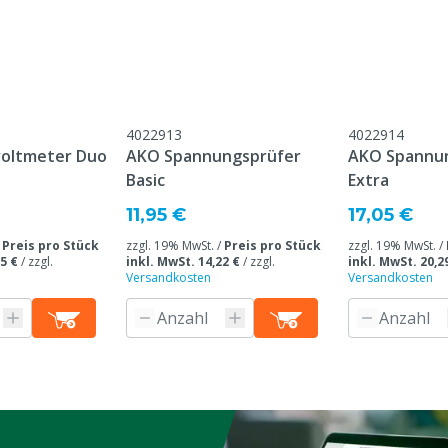
ich
4022913
4022914
voltmeter Duo
AKO Spannungsprüfer
AKO Spannu
Basic
Extra
11,95 €
17,05 €
/
Preis pro Stück
zzgl. 19% MwSt. /
Preis pro Stück
zzgl. 19% MwSt. /
5 €
/
zzgl.
inkl. MwSt. 14,22 €
/
zzgl.
inkl. MwSt. 20,2
ellergarantie, ohne
Versandkosten
Versandkosten
eine, Schafe, Ziegen,