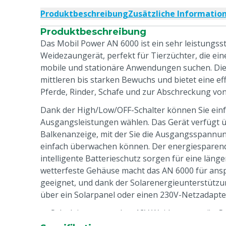
Produktbeschreibung
Zusätzliche Informatio
Produktbeschreibung
Das Mobil Power AN 6000 ist ein sehr leistungsst
Weidezaungerät, perfekt für Tierzüchter, die ein
mobile und stationäre Anwendungen suchen. Dies
mittleren bis starken Bewuchs und bietet eine ef
Pferde, Rinder, Schafe und zur Abschreckung vo
Dank der High/Low/OFF-Schalter können Sie einf
Ausgangsleistungen wählen. Das Gerät verfügt 
Balkenanzeige, mit der Sie die Ausgangsspannun
einfach überwachen können. Der energiesparen
intelligente Batterieschutz sorgen für eine länge
wetterfeste Gehäuse macht das AN 6000 für ans
geeignet, und dank der Solarenergieunterstützun
über ein Solarpanel oder einen 230V-Netzadapte
Sehr leistungsstarkes 12V Weidezaungerät: Ge
stationäre Anwendungen