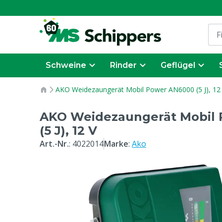
Schweine
Rinder
Geflügel
AKO Weidezaungerät Mobil Power AN6000 (5 J), 12
AKO Weidezaungerät Mobil
(5 J), 12 V
Art.-Nr.
:
4022014
Marke
:
Ako