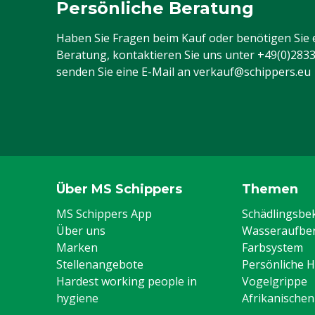
Persönliche Beratung
Maximale Länge des Zauns
11 km
mit leichter Vegetation
Haben Sie Fragen beim Kauf oder benötigen Sie 
Beratung, kontaktieren Sie uns unter
+49(0)283
Batterie(n)/Akku(s) enthalten
Nein
senden Sie eine E-Mail an
verkauf@schippers.eu
Typ der Batterie
Premium AG
Über MS Schippers
Themen
MS Schippers App
Schädlingsb
Über uns
Wasseraufber
Marken
Farbsystem
Stellenangebote
Persönliche 
Hardest working people in
Vogelgrippe
hygiene
Afrikanische