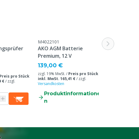
M4022101
M4022200
ngsprüfer
AKO AGM Batterie
AKO Seil Pla
Premium, 12 V
68,50 €
139,00 €
zzgl. 19% MwSt. /
zzgl. 19% MwSt. /
Preis pro Stück
inkl. MwSt. 81,52
Preis pro Stück
inkl. MwSt. 165,41 €
/
zzgl.
Versandkosten
/
B
9 €
/
zzgl.
Versandkosten
0,41 € inkl. MwS
Produktinformatione
Produkti
n
n