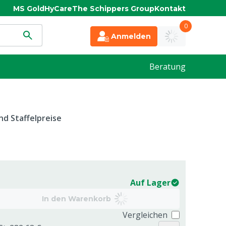
MS Gold
HyCare
The Schippers Group
Kontakt
0
Anmelden
Beratung
d Staffelpreise
Auf Lager
In den Warenkorb
Vergleichen