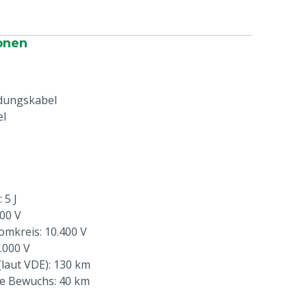
onen
dungskabel
el
 5 J
00 V
mkreis: 10.400 V
.000 V
laut VDE): 130 km
e Bewuchs: 40 km
durchschnittlichem Bewuchs: 11 km