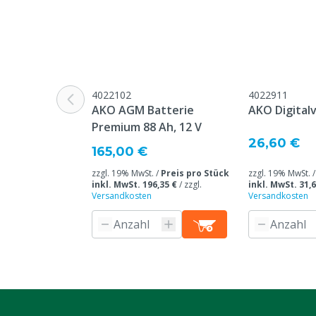
Batterie(n)/Akku(s)
1 Stück
erforderlich
Geeignet für Vegetation
Durchschnittl
Spannung
12 V
4022102
4022911
AKO AGM Batterie
AKO Digital
Maximale Länge des Zauns
40 km
Premium 88 Ah, 12 V
ohne Bepflanzung
26,60 €
165,00 €
Stückzahl
1
zzgl. 19% MwSt. /
Preis pro Stück
zzgl. 19% MwSt. 
inkl. MwSt. 196,35 €
/
zzgl.
inkl. MwSt. 31,6
Garantie
5 Jahre Herst
Versandkosten
Versandkosten
Batterie
Modell
Mobil power
Tierarten
Rindvieh, Schw
Andere
Stromquelle
Akku