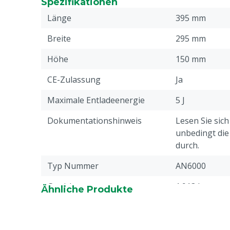
Spezifikationen
Zwei Leistungsstufen: High/Low/AUS-Schalte
Länge
395 mm
Intelligente Überwachung: LED-Leiste für A
Batteriestatus
Breite
295 mm
Energiesparmodus: Verlängert die Akkulaufzei
Höhe
150 mm
Verbrauch
Hohe Sicherheit: Tiefentladeschutz für 12V-Ba
CE-Zulassung
Ja
Wetterfest und robust: UV-beständiges, schl
Unterstützt Solarenergie: Kompatibel mit Sol
Maximale Entladeenergie
5 J
Stromversorgung
Dokumentationshinweis
Lesen Sie sic
Zuverlässigkeit garantiert: 5 Jahre Garantie u
unbedingt di
Sicherheitsstandards
durch.
Typ Nummer
AN6000
Gewicht
1.913 kg
Ähnliche Produkte
Maximale Länge des Zauns
6 km
mit hoher Vegetation