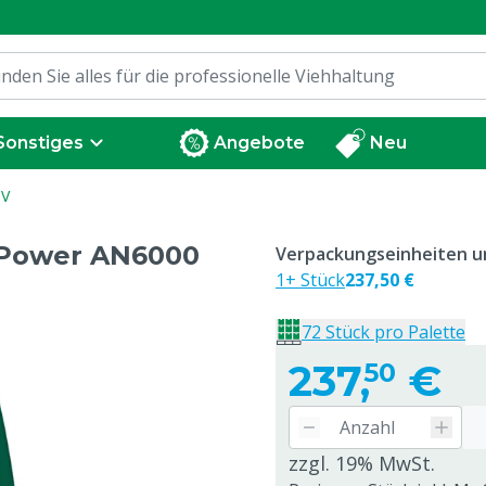
Sonstiges
Angebote
Neu
 V
 Power AN6000
Verpackungseinheiten un
1+ Stück
237,50 €
72 Stück pro Palette
237,
€
50
zzgl. 19% MwSt.