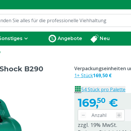
Sonstiges
Angebote
Neu
V
Shock B290
Verpackungseinheiten un
1+ Stück
169,50 €
54 Stück pro Palette
169,
€
50
zzgl. 19% MwSt.