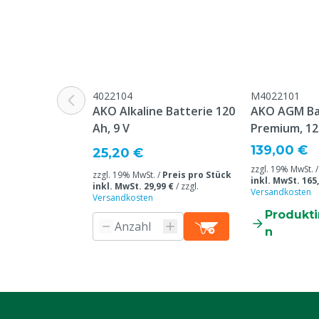
Geeignet für Vegetation
Niedrig
Spannung
9 V
Maximale Länge des Zauns
5 km
ohne Bepflanzung
4022104
M4022101
AKO Alkaline Batterie 120
AKO AGM Ba
Stückzahl
1
Ah, 9 V
Premium, 12
Garantie
5 Jahre Herst
139,00 €
25,20 €
Batterie
zzgl. 19% MwSt. 
zzgl. 19% MwSt. /
Preis pro Stück
inkl. MwSt. 165
inkl. MwSt. 29,99 €
/
zzgl.
Modell
Powershock
Versandkosten
Versandkosten
Produkt
Tierarten
Rindvieh, Schw
n
Andere
Stromquelle
Batterie
Maximale Länge des Zauns
2 km
mit leichter Vegetation