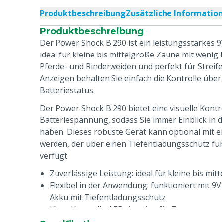
Produktbeschreibung
Zusätzliche Informatio
Produktbeschreibung
Der Power Shock B 290 ist ein leistungsstarkes 9
ideal für kleine bis mittelgroße Zäune mit wenig
Pferde- und Rinderweiden und perfekt für Strei
Anzeigen behalten Sie einfach die Kontrolle üb
Batteriestatus.
Der Power Shock B 290 bietet eine visuelle Kontr
Batteriespannung, sodass Sie immer Einblick in 
haben. Dieses robuste Gerät kann optional mit 
werden, der über einen Tiefentladungsschutz fü
verfügt.
Zuverlässige Leistung: ideal für kleine bis mi
Flexibel in der Anwendung: funktioniert mit 9V
Akku mit Tiefentladungsschutz
Klare Kontrolle: LED-Anzeige für Zaunspannu
Langlebig und robust: schlagfeste, UV-bestän