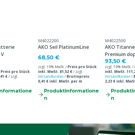
M4022200
M4022500
tterie
AKO Seil PlatinumLine
AKO Titanne
 V
Premium dop
68,50 €
ellergarantie, ohne
93,50 €
zzgl. 19% MwSt. /
Preis pro Stück
zzgl. 19% MwSt. /
/
Preis pro Stück
inkl. MwSt. 81,52 €
/
zzgl.
inkl. MwSt. 111,
,41 €
/
zzgl.
Versandkosten
/
Bruttopreis:
Versandkosten
/
0,41 € inkl. MwSt. per m
2,23 € inkl. MwS
informatione
Produktinformatione
Produkti
eine, Schafe, Ziegen,
n
n