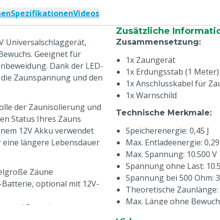
nen
Spezifikationen
Videos
Zusätzliche Informati
V Universalschlaggerät,
Zusammensetzung
:
 Bewuchs. Geeignet für
1x Zaungerät
fenbeweidung. Dank der LED-
1x Erdungsstab (1 Meter)
er die Zaunspannung und den
1x Anschlusskabel für Z
1x Warnschild
olle der Zaunisolierung und
Technische Merkmale
:
den Status Ihres Zauns
einem 12V Akku verwendet
Speicherenergie: 0,45 J
r eine längere Lebensdauer
Max. Entladeenergie: 0,29
Max. Spannung: 10.500 V
Spannung ohne Last: 10.
ttelgroße Zäune
Spannung bei 500 Ohm: 3
-Batterie, optional mit 12V-
Theoretische Zaunlänge:
Max. Länge ohne Bewuch
ng und Batteriestatus
Max. Länge mit mittlere
dige und wetterfeste