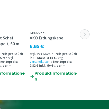
M4022550
t Schaf
AKO Erdungskabel
pelt, 50 m
6,85 €
Preis pro Stück
zzgl. 19% MwSt. /
Preis pro Stück
27 €
/
zzgl.
inkl. MwSt. 8,15 €
/
zzgl.
Bruttopreis:
Versandkosten
/
Bruttopreis:
t. per m
0,82 € inkl. MwSt. per m
nformatione
Produktinformatione
n