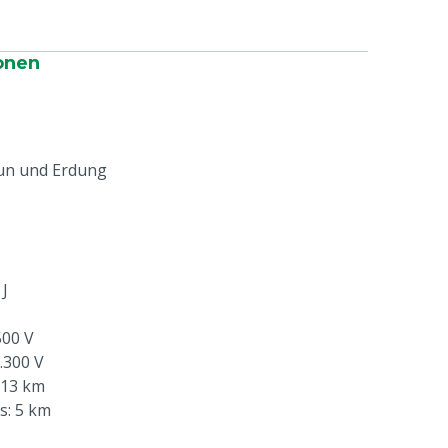
onen
aun und Erdung
 J
500 V
.300 V
 13 km
s: 5 km
m Bewuchs: 2 km