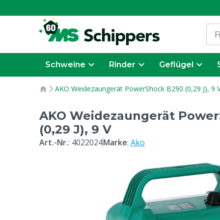
Schweine
Rinder
Geflügel
AKO Weidezaungerät PowerShock B290 (0,29 J), 9 
AKO Weidezaungerät Power
(0,29 J), 9 V
Art.-Nr.
:
4022024
Marke
:
Ako