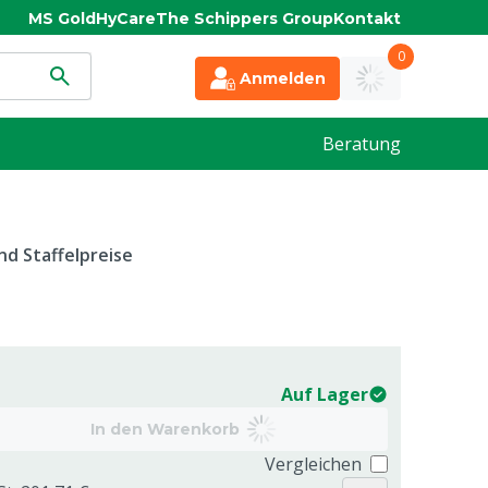
MS Gold
HyCare
The Schippers Group
Kontakt
0
Anmelden
Beratung
d Staffelpreise
Auf Lager
In den Warenkorb
Vergleichen