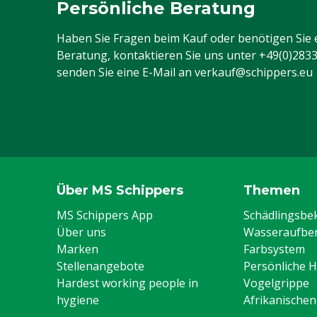
Persönliche Beratung
Batterie(n)/Akku(s) enthalten
Nein
Haben Sie Fragen beim Kauf oder benötigen Sie 
Typ der Batterie
Premium Line
Beratung, kontaktieren Sie uns unter
+49(0)283
senden Sie eine E-Mail an
verkauf@schippers.eu
Über MS Schippers
Themen
MS Schippers App
Schädlingsb
Über uns
Wasseraufber
Marken
Farbsystem
Stellenangebote
Persönliche 
Hardest working people in
Vogelgrippe
hygiene
Afrikanische