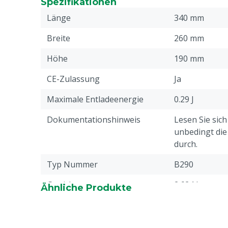
Spezifikationen
Gehäuse
Länge
340 mm
Benutzerfreundlich: innovative Schließtechni
Immer sichtbar: sehr helles LED-Licht für kla
Breite
260 mm
Sicher und zuverlässig: entspricht den gelten
Höhe
190 mm
CE-Zulassung
Ja
Maximale Entladeenergie
0.29 J
Dokumentationshinweis
Lesen Sie sic
unbedingt di
durch.
Typ Nummer
B290
Gewicht
2.624 kg
Ähnliche Produkte
Batterie(n)/Akku(s)
1 Stück
erforderlich