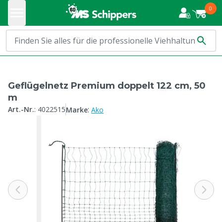
0
Geflügelnetz Premium doppelt 122 cm, 50
m
:
Art.-Nr.
:
4022515
Marke
Ako