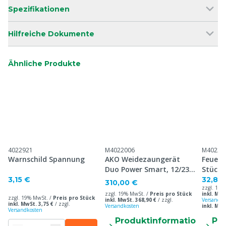
Spezifikationen
Hilfreiche Dokumente
Ähnliche Produkte
4022921
M4022006
M40223
Warnschild Spannung
AKO Weidezaungerät
Feuerv
Duo Power Smart, 12/230
Stück
V
3,15 €
32,80
310,00 €
zzgl. 19%
zzgl. 19% MwSt. /
Preis pro Stück
inkl. MwS
zzgl. 19% MwSt. /
Preis pro Stück
inkl. MwSt. 368,90 €
/
zzgl.
Versandko
inkl. MwSt. 3,75 €
/
zzgl.
Versandkosten
inkl. MwS
Versandkosten
Produktinformatio
Pr