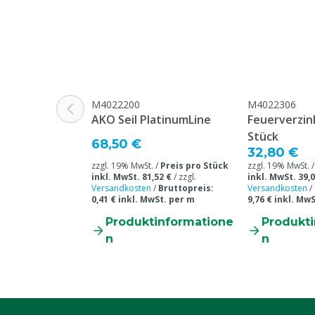
M4022200
M4022306
AKO Seil PlatinumLine
Feuerverzink
Stück
68,50 €
32,80 €
zzgl. 19% MwSt. /
Preis pro Stück
zzgl. 19% MwSt. 
inkl. MwSt. 81,52 €
/
zzgl.
inkl. MwSt. 39,0
Versandkosten
/
Bruttopreis:
Versandkosten
/
0,41 € inkl. MwSt. per m
9,76 € inkl. MwS
Produktinformatione
Produkt
n
n