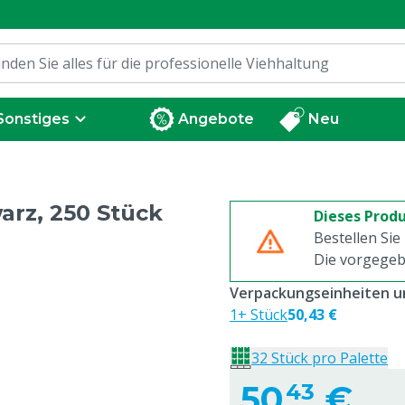
Sonstiges
Angebote
Neu
arz, 250 Stück
Dieses Produ
Bestellen Sie
Die vorgegeb
Verpackungseinheiten un
1+ Stück
50,43 €
32 Stück pro Palette
50,
€
43