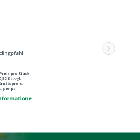
lingpfahl
Preis pro Stück
0,52 €
/
zzgl.
Bruttopreis:
t. per pc
nformatione