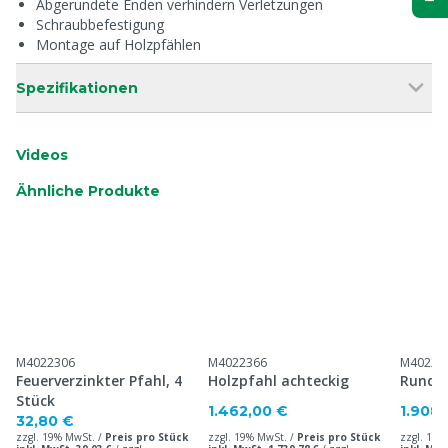
Abgerundete Enden verhindern Verletzungen
Schraubbefestigung
Montage auf Holzpfählen
Spezifikationen
Videos
Ähnliche Produkte
M4022306
M4022366
M40223
Feuerverzinkter Pfahl, 4
Holzpfahl achteckig
Runder
Stück
1.462,00 €
1.908,
32,80 €
zzgl. 19% MwSt. /
Preis pro Stück
zzgl. 19% MwSt. /
Preis pro Stück
zzgl. 19%