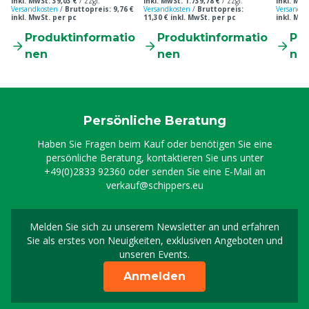
inkl. MwSt. 39,03 €
/
zzgl.
inkl. MwSt. 1.739,78 €
/
zzgl.
inkl. MwS
Versandkosten
/
Bruttopreis: 9,76 €
Versandkosten
/
Bruttopreis:
Versandko
inkl. MwSt. per pc
11,30 € inkl. MwSt. per pc
inkl. MwS
Produktinformatio
Produktinformatio
Pr
nen
nen
ne
Persönliche Beratung
Haben Sie Fragen beim Kauf oder benötigen Sie eine
persönliche Beratung, kontaktieren Sie uns unter
+49(0)2833 92360
oder senden Sie eine E-Mail an
verkauf@schippers.eu
Melden Sie sich zu unserem Newsletter an und erfahren
Melden Sie sich für uns
Sie als erstes von Neuigkeiten, exklusiven Angeboten und
unseren Events.
Anmelden