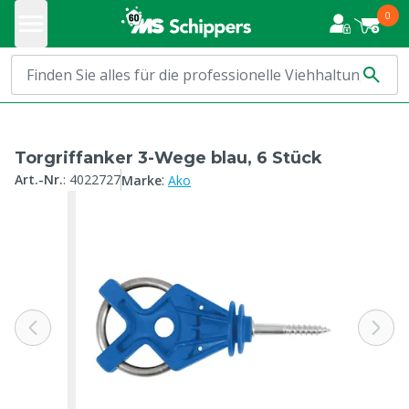
0
Torgriffanker 3-Wege blau, 6 Stück
:
Art.-Nr.
:
4022727
Marke
Ako