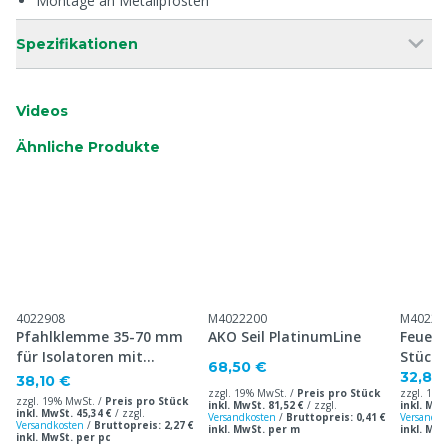
Montage an Metallpfosten
Spezifikationen
Videos
Ähnliche Produkte
4022908
M4022200
M40223
Pfahlklemme 35-70 mm
AKO Seil PlatinumLine
Feuerv
für Isolatoren mit
Stück
68,50 €
Bolzen, 20 Stück
32,80
38,10 €
zzgl. 19% MwSt. /
Preis pro Stück
zzgl. 19%
zzgl. 19% MwSt. /
Preis pro Stück
inkl. MwSt. 81,52 €
/
zzgl.
inkl. MwS
inkl. MwSt. 45,34 €
/
zzgl.
Versandkosten
/
Bruttopreis: 0,41 €
Versandko
Versandkosten
/
Bruttopreis: 2,27 €
inkl. MwSt. per m
inkl. MwS
inkl. MwSt. per pc