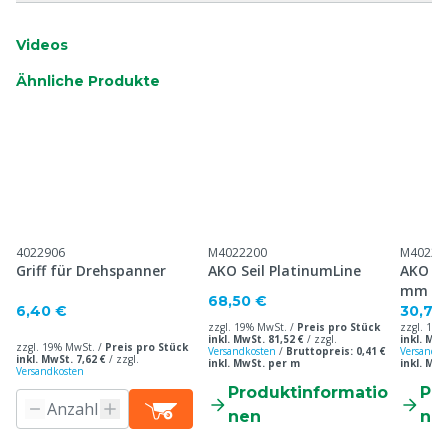
Videos
Ähnliche Produkte
4022906
M4022200
M40222
Griff für Drehspanner
AKO Seil PlatinumLine
AKO Se
mm
68,50 €
6,40 €
30,70
zzgl. 19% MwSt. /
Preis pro Stück
zzgl. 19%
inkl. MwSt. 81,52 €
/
zzgl.
inkl. MwS
zzgl. 19% MwSt. /
Preis pro Stück
Versandkosten
/
Bruttopreis: 0,41 €
Versandko
inkl. MwSt. 7,62 €
/
zzgl.
inkl. MwSt. per m
inkl. Mw
Versandkosten
Produktinformatio
Pr
nen
ne