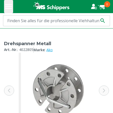
0
Drehspanner Metall
:
Art.-Nr.
:
4022805
Marke
Ako