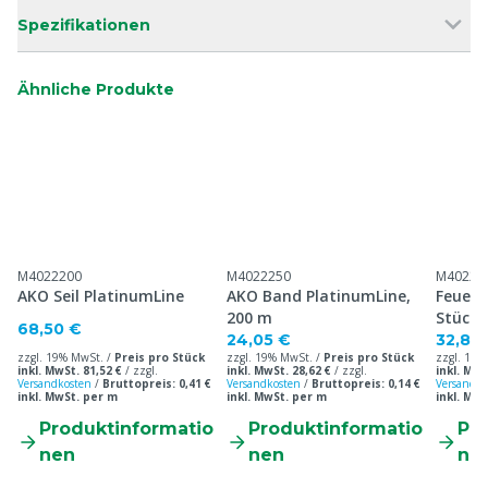
Spezifikationen
Ähnliche Produkte
M4022200
M4022250
M40223
AKO Seil PlatinumLine
AKO Band PlatinumLine,
Feuerv
200 m
Stück
68,50 €
24,05 €
32,80
zzgl. 19% MwSt. /
Preis pro Stück
zzgl. 19% MwSt. /
Preis pro Stück
zzgl. 19%
inkl. MwSt. 81,52 €
/
zzgl.
inkl. MwSt. 28,62 €
/
zzgl.
inkl. MwS
Versandkosten
/
Bruttopreis: 0,41 €
Versandkosten
/
Bruttopreis: 0,14 €
Versandko
inkl. MwSt. per m
inkl. MwSt. per m
inkl. MwS
Produktinformatio
Produktinformatio
Pr
nen
nen
ne