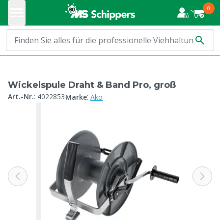
0
Wickelspule Draht & Band Pro, groß
:
Art.-Nr.
:
4022853
Marke
Ako