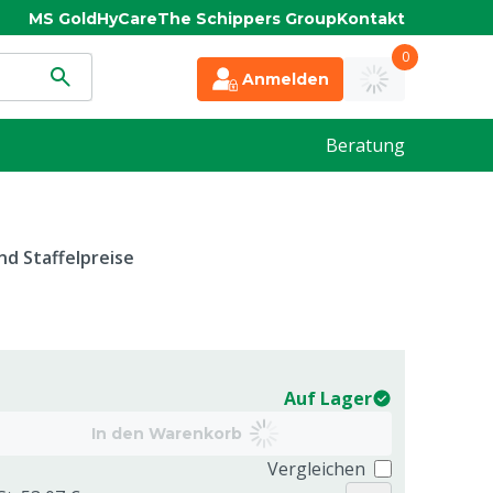
MS Gold
HyCare
The Schippers Group
Kontakt
0
Anmelden
Beratung
d Staffelpreise
Auf Lager
In den Warenkorb
Vergleichen