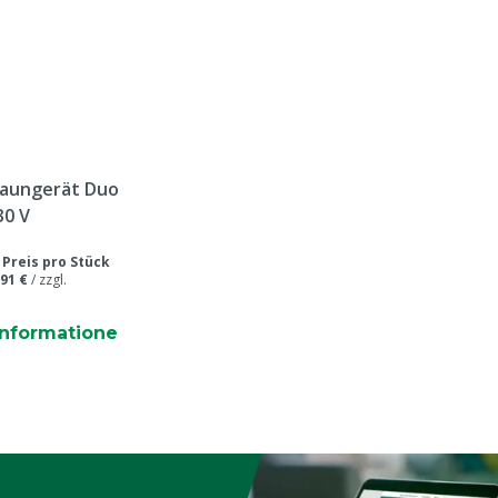
aungerät Duo
30 V
/
Preis pro Stück
,91 €
/
zzgl.
informatione