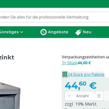
Sonstiges
Angebote
Neu
zinkt
Verpackungseinheiten un
1+ Stück
44,60 €
24 Stück pro Palette
44,
€
60
zzgl. 19% MwSt.