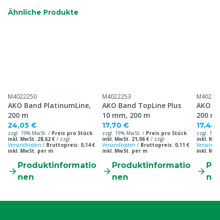
Ähnliche Produkte
M4022250
M4022253
M40222
AKO Band PlatinumLine,
AKO Band TopLine Plus
AKO Ba
200 m
10 mm, 200 m
200 m
24,05 €
17,70 €
17,44
zzgl. 19% MwSt. /
Preis pro Stück
zzgl. 19% MwSt. /
Preis pro Stück
zzgl. 19%
inkl. MwSt. 28,62 €
/
zzgl.
inkl. MwSt. 21,06 €
/
zzgl.
inkl. MwS
Versandkosten
/
Bruttopreis: 0,14 €
Versandkosten
/
Bruttopreis: 0,11 €
Versandko
inkl. MwSt. per m
inkl. MwSt. per m
inkl. Mw
Produktinformatio
Produktinformatio
Pr
nen
nen
ne