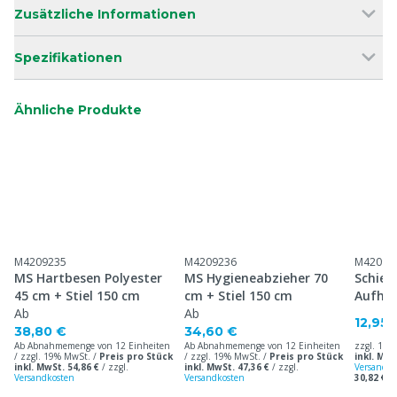
Zusätzliche Informationen
Spezifikationen
Ähnliche Produkte
M4209235
M4209236
M42098
MS Hartbesen Polyester
MS Hygieneabzieher 70
Schien
45 cm + Stiel 150 cm
cm + Stiel 150 cm
Aufhä
Ab
Ab
12,95 
38,80 €
34,60 €
Ab Abnahmemenge von 12 Einheiten
Ab Abnahmemenge von 12 Einheiten
zzgl. 19%
/ zzgl. 19% MwSt. /
Preis pro Stück
/ zzgl. 19% MwSt. /
Preis pro Stück
inkl. MwS
inkl. MwSt. 54,86 €
/
zzgl.
inkl. MwSt. 47,36 €
/
zzgl.
Versandko
Versandkosten
Versandkosten
30,82 € i