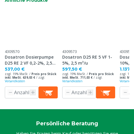
Ähnliche Produkte
4309570
4309573
430957
Dosatron Dosierpumpe
Dosatron D25 RE 5 VF 1-
Dosatr
D25 RE 2 VF 0,2-2%, 2,5
5%, 2,5 m³/u
10%, 2
m³/St.
537,00 €
597,50 €
1.137,
zzgl. 19% MwSt. /
Preis pro Stück
zzgl. 19% MwSt. /
Preis pro Stück
zzgl. 19%
inkl. MwSt. 639,03 €
/
zzgl.
inkl. MwSt. 711,03 €
/
zzgl.
inkl. MwS
Versandkosten
Versandkosten
Versandko
Persönliche Beratung
Haben Sie Fragen beim Kauf oder benötigen Sie eine