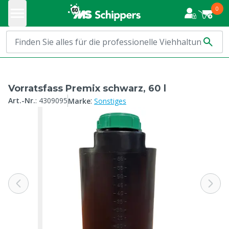
0
Vorratsfass Premix schwarz, 60 l
:
Art.-Nr.
:
4309095
Marke
Sonstiges