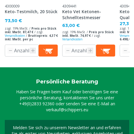
4300009
4309441
430944
Keto-Testmilch, 20 Stück
Keto Vet Ketonen-
Keto V
Schnelltestmesser
Qualit
73,50 €
eit, 5 
27,30
63,00 €
zzgl. 19% MwSt. /
Preis pro Stück
zzgl. 19%
inkl. MwSt. 87,47 €
/
zzgl.
zzgl. 19% MwSt. /
Preis pro Stück
inkl. MwS
Versandkosten
/
Bruttopreis: 4,37 €
inkl. MwSt. 74,97 €
/
zzgl.
Versandko
inkl. MwSt. per pc
Versandkosten
6.498,00 
Persönliche Beratung
Haben Sie Fragen beim Kauf oder benötigen Sie eine
persönliche Beratung, kontaktieren Sie uns unter
+49(0)2833 92360
oder senden Sie eine E-Mail an
verkauf@schippers.eu
Melden Sie sich zu unserem Newsletter an und erfahren
Melden Sie sich für uns
Sie als erstes von Neuigkeiten, exklusiven Angeboten und