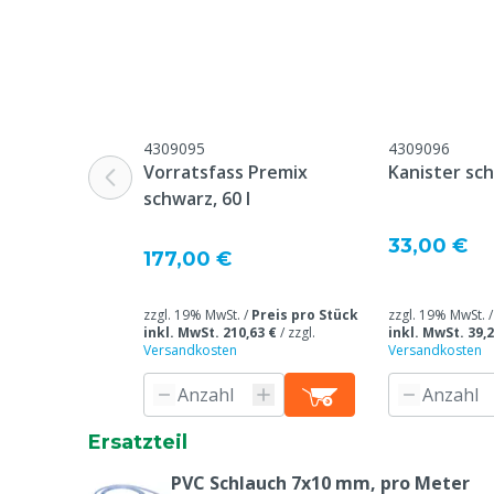
Pumpenfördermenge
Minimale
10 L/H
Pumpenfördermenge
Stückzahl
1
4309095
4309096
Vorratsfass Premix
Kanister sch
Wasserdruck maximal
6 bar
schwarz, 60 l
Dosierverhältnis minimal
0.2 %
33,00 €
177,00 €
Zu verwenden für
Säuren, Vitam
Garantie
1 Jahr ab Lie
zzgl. 19% MwSt. /
Preis pro Stück
zzgl. 19% MwSt. 
inkl. MwSt. 210,63 €
/
zzgl.
inkl. MwSt. 39,2
auf Verschlei
Versandkosten
Versandkosten
Gebrauch / B
Tierarten
Rindvieh, Schw
Ziegen, Ander
Ersatzteil
Pumpenleistung maximal
50 L/H
PVC Schlauch 7x10 mm, pro Meter