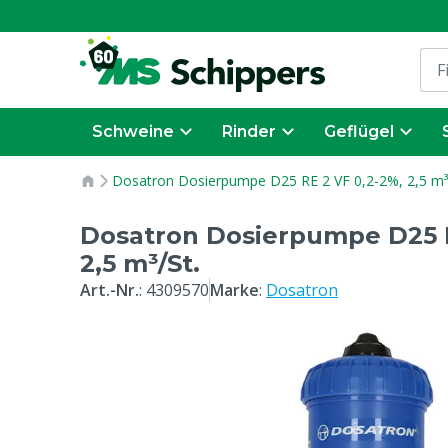
Schweine
Rinder
Geflügel
Dosatron Dosierpumpe D25 RE 2 VF 0,2-2%, 2,5 m³/
Dosatron Dosierpumpe D25 R
2,5 m³/St.
Art.-Nr.
:
4309570
Marke
:
Dosatron