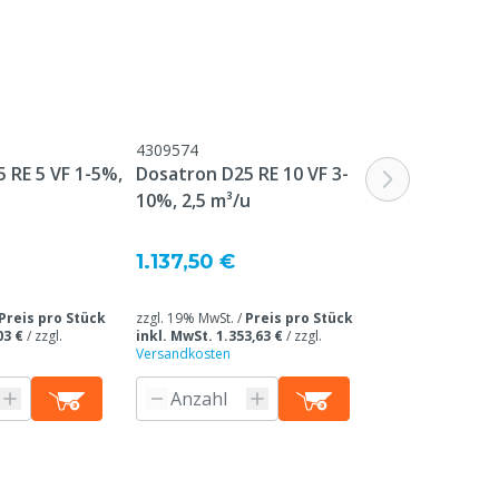
4309574
4309576
 RE 5 VF 1-5%,
Dosatron D25 RE 10 VF 3-
Di-O-Clean p
10%, 2,5 m³/u
Ansaugset, 
1.137,50 €
40,30 €
Preis pro Stück
zzgl. 19% MwSt. /
Preis pro Stück
zzgl. 19% MwSt. /
03 €
/
zzgl.
inkl. MwSt. 1.353,63 €
/
zzgl.
inkl. MwSt. 47,96
Versandkosten
Versandkosten