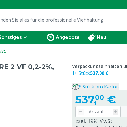
Sonstiges
Angebote
Neu
St.
E 2 VF 0,2-2%,
Verpackungseinheiten un
1+ Stück
537,00 €
6 Stück pro Karton
537,
€
00
zzgl. 19% MwSt.