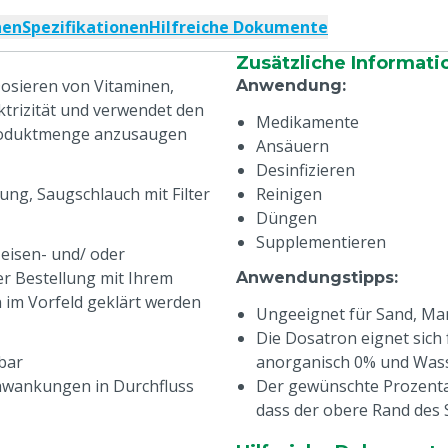
nen
Spezifikationen
Hilfreiche Dokumente
Zusätzliche Informati
osieren von Vitaminen,
Anwendung
:
ktrizität und verwendet den
Medikamente
Produktmenge anzusaugen
Ansäuern
Desinfizieren
ng, Saugschlauch mit Filter
Reinigen
Düngen
Supplementieren
eisen- und/ oder
ner Bestellung mit Ihrem
Anwendungstipps
:
n im Vorfeld geklärt werden
Ungeeignet für Sand, Man
Die Dosatron eignet sich
bar
anorganisch 0% und Wasse
hwankungen in Durchfluss
Der gewünschte Prozentan
dass der obere Rand des S
aure Produkte
entspricht.