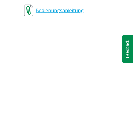
e
n
Bedienungsanleitung
tal, EPDM
, Polyamid, VF, Edelstahl,
n
en, Polyethylen, Hastelloy (Rückschlagventil mit
Feedback
winde
Stunde
 40 ° C
: 4 Meter
i 20 ° C