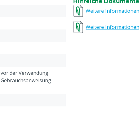
Hilfreiche Dokument
Materialeigenschaften
:
Weitere Informatione
Pumpengehäuse: Polyace
Motorkolben: Polypropylen
Weitere Informatione
Polyacetal
Dosiereinheit: Polypropyl
Federsaugung)
Ansaugschlauch: PVC
Dichtungen: VF
h vor der Verwendung
Technische Merkmale
:
e Gebrauchsanweisung
Anschluss: 3/4 "Außenge
Dosierung: 0,2 - 2%
Max Durchfluss: 2,5 m³ / 
Arbeitstemperatur: 5 ° C -
Arbeitsdruck: 0,3 - 6 bar
Max Ansaughöhe / Länge
Max Viskosität: 400 cPs be
Gewicht: 1,7 kg