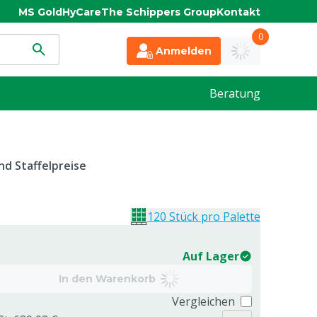
MS Gold
HyCare
The Schippers Group
Kontakt
0
Anmelden
Beratung
d Staffelpreise
120 Stück pro Palette
Auf Lager
In den Warenkorb
Vergleichen