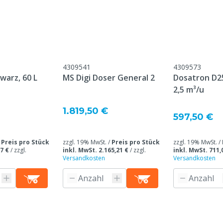
4309541
4309573
warz, 60 L
MS Digi Doser General 2
Dosatron D25
2,5 m³/u
1.819,50 €
597,50 €
ine
ferdatum, keine Garantie
/
Preis pro Stück
zzgl. 19% MwSt. /
Preis pro Stück
zzgl. 19% MwSt. /
7 €
/
zzgl.
inkl. MwSt. 2.165,21 €
/
zzgl.
inkl. MwSt. 711,
ßteile / unsachgemäßen
Versandkosten
Versandkosten
ruch / mangelnde Wartung
eine, Geflügel, Schafe,
e