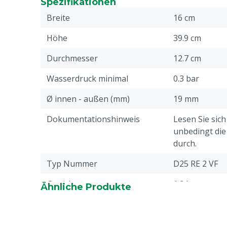
Spezifikationen
Breite
16 cm
Höhe
39.9 cm
Durchmesser
12.7 cm
Wasserdruck minimal
0.3 bar
Ø innen - außen (mm)
19 mm
Dokumentationshinweis
Lesen Sie sic
unbedingt di
durch.
Typ Nummer
D25 RE 2 VF
Gewicht
1.2 kg
Ähnliche Produkte
Dosierverhältnis maximal
2 %
Maximale
2500 L/H