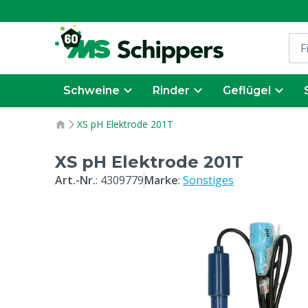
Schweine
Rinder
Geflügel
XS pH Elektrode 201T
XS pH Elektrode 201T
Art.-Nr.
:
4309779
Marke
:
Sonstiges