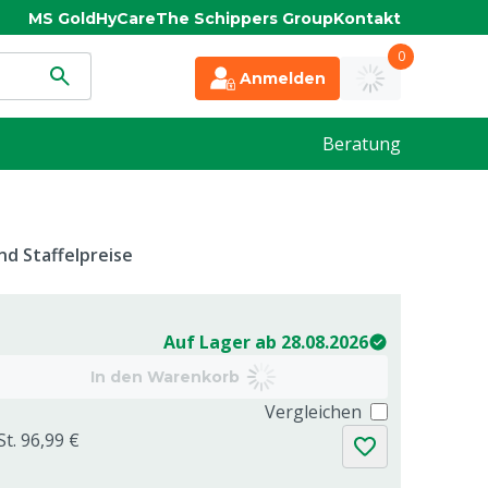
MS Gold
HyCare
The Schippers Group
Kontakt
0
Anmelden
Beratung
d Staffelpreise
Auf Lager ab 28.08.2026
In den Warenkorb
Vergleichen
St. 96,99 €