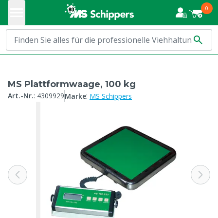
0
MS Plattformwaage, 100 kg
:
Art.-Nr.
:
4309929
Marke
MS Schippers