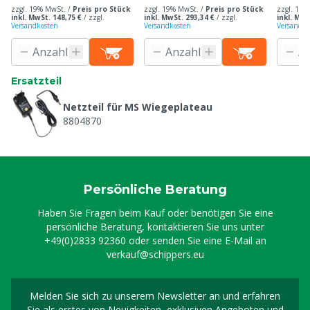
zzgl. 19% MwSt. /
Preis pro Stück
zzgl. 19% MwSt. /
Preis pro Stück
zzgl. 19%
inkl. MwSt. 148,75 €
/
zzgl.
inkl. MwSt. 293,34 €
/
zzgl.
inkl. MwS
Versandkosten
Versandkosten
Versandko
Ersatzteil
Netzteil für MS Wiegeplateau
8804870
Persönliche Beratung
Haben Sie Fragen beim Kauf oder benötigen Sie eine
persönliche Beratung, kontaktieren Sie uns unter
+49(0)2833 92360
oder senden Sie eine E-Mail an
verkauf@schippers.eu
Melden Sie sich zu unserem Newsletter an und erfahren
Melden Sie sich für uns
Sie als erstes von Neuigkeiten, exklusiven Angeboten und