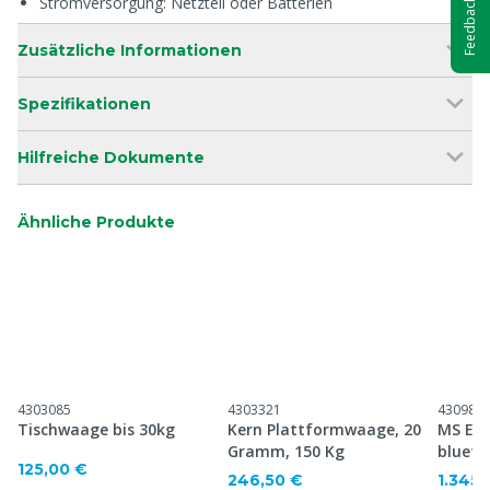
Stromversorgung: Netzteil oder Batterien
Feedback
Zusätzliche Informationen
Spezifikationen
Hilfreiche Dokumente
Ähnliche Produkte
4303085
4303321
430984
Tischwaage bis 30kg
Kern Plattformwaage, 20
MS Eas
Gramm, 150 Kg
blueto
125,00 €
246,50 €
1.345,