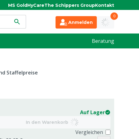
MS Gold
HyCare
The Schippers Group
Kontakt
0
Anmelden
Beratung
d Staffelpreise
Auf Lager
In den Warenkorb
Vergleichen