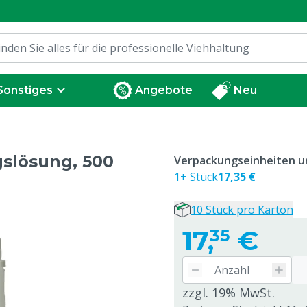
Sonstiges
Angebote
Neu
slösung, 500
Verpackungseinheiten un
1+ Stück
17,35 €
10 Stück pro Karton
17,
€
35
zzgl. 19% MwSt.