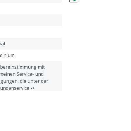
ial
uminium
Übereinstimmung mit
meinen Service- und
gungen, die unter der
Kundenservice ->
& Retour" am Ende dieser
eführt sind.
Mauer