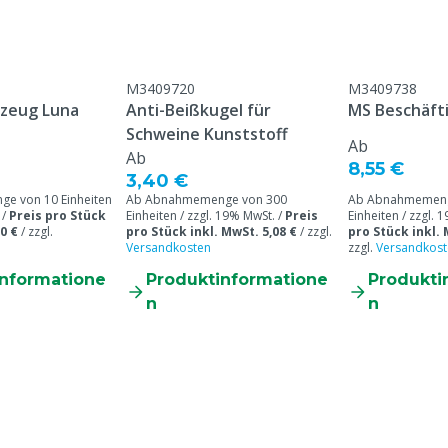
erfügbar, Sauber, Sicher
M3409720
M3409738
chweine
lzeug Luna
Anti-Beißkugel für
MS Beschäft
Schweine Kunststoff
Ab
Ab
8,55 €
3,40 €
e von 10 Einheiten
Ab Abnahmemenge von 300
Ab Abnahmemeng
 /
Preis pro Stück
Einheiten / zzgl. 19% MwSt. /
Preis
Einheiten / zzgl. 
0 €
/
zzgl.
pro Stück inkl. MwSt. 5,08 €
/
zzgl.
pro Stück inkl. 
Versandkosten
zzgl.
Versandkost
informatione
Produktinformatione
Produkti
n
n