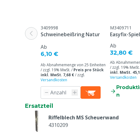
Tierarten
Schweine
Merkmale der Ablenkung
Zugänglich, V
3409998
M3409711
Tierartenspezifisch
Ferkel, Masts
Schweinebeißring Natur
Easyfix-Spie
Farbe
Grau
Ab
Ab
32,80 €
6,10 €
Ab Abnahmemeng
Ab Abnahmemenge von 25 Einheiten
/ zzgl. 19% MwSt.
/ zzgl. 19% MwSt. /
Preis pro Stück
inkl. MwSt. 45,1
inkl. MwSt. 7,68 €
/
zzgl.
Versandkosten
Versandkosten
Produkt
n
Ersatzteil
Riffelblech MS Scheuerwand
4310209