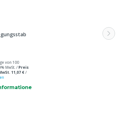
igungsstab
e von 100
19% MwSt. /
Preis
MwSt. 11,07 €
/
en
nformatione