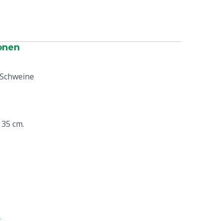
onen
 Schweine
35 cm.
e
n