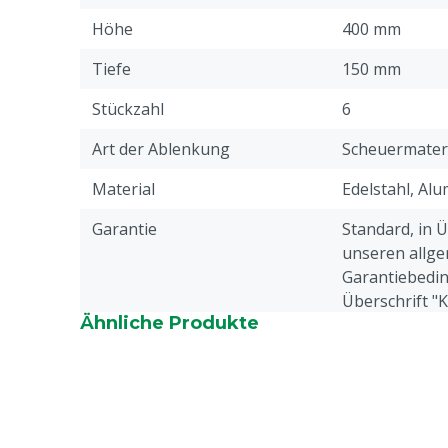
Höhe
400 mm
Tiefe
150 mm
Stückzahl
6
Art der Ablenkung
Scheuermater
Material
Edelstahl, Al
Garantie
Standard, in 
unseren allge
Garantiebedin
Überschrift "
Ähnliche Produkte
Beschwerden 
Webseite aufg
Gewicht
11 kg
Platzierung
Trennwand, 