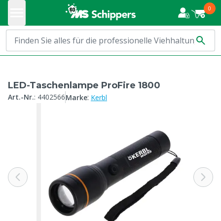
0
LED-Taschenlampe ProFire 1800
:
Art.-Nr.
:
4402566
Marke
Kerbl