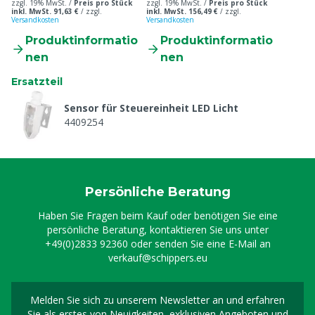
zzgl. 19% MwSt. /
Preis pro Stück
zzgl. 19% MwSt. /
Preis pro Stück
inkl. MwSt. 91,63 €
/
zzgl.
inkl. MwSt. 156,49 €
/
zzgl.
Versandkosten
Versandkosten
Produktinformatio
Produktinformatio
nen
nen
Ersatzteil
Sensor für Steuereinheit LED Licht
4409254
Persönliche Beratung
Haben Sie Fragen beim Kauf oder benötigen Sie eine
persönliche Beratung, kontaktieren Sie uns unter
+49(0)2833 92360
oder senden Sie eine E-Mail an
verkauf@schippers.eu
Melden Sie sich zu unserem Newsletter an und erfahren
Melden Sie sich für uns
Sie als erstes von Neuigkeiten, exklusiven Angeboten und