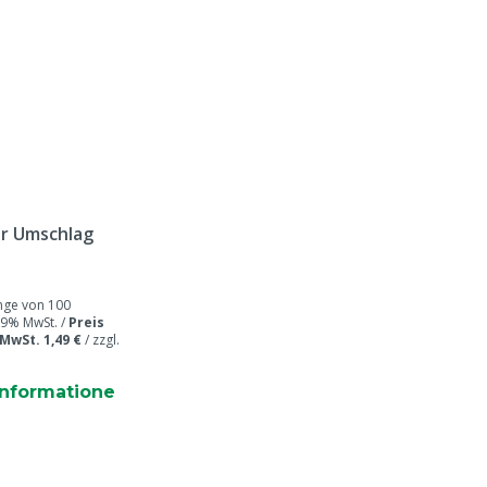
n einem Paket
r Umschlag
ge von 100
 19% MwSt. /
Preis
 MwSt. 1,49 €
/
zzgl.
informatione