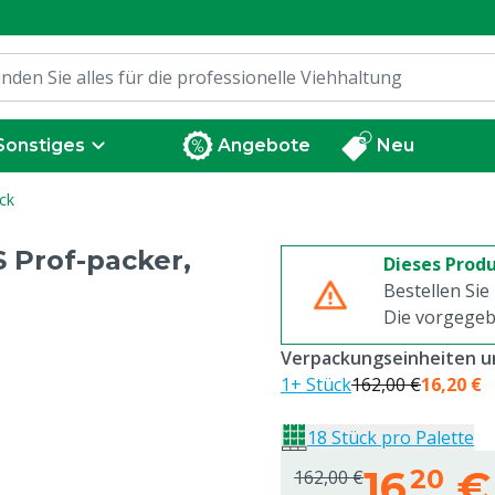
Sonstiges
Angebote
Neu
ck
 Prof-packer,
Dieses Produ
Bestellen Sie
Die vorgegeb
Verpackungseinheiten un
1+ Stück
162,00 €
16,20 €
18 Stück pro Palette
16,
€
20
162,00 €