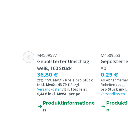
Verpackt zu 1500 (2 Rollen mit je 750 Stück) i
M4509577
M4509553
Gepolsterter Umschlag
Gepolsterte
weiß, 100 Stück
Ab
36,80 €
0,29 €
zzgl. 19% MwSt. /
Preis pro Stück
Ab Abnahmemen
inkl. MwSt. 43,79 €
/
zzgl.
Einheiten / zzgl.
Versandkosten
/
Bruttopreis:
pro Stück inkl.
0,44 € inkl. MwSt. per pc
Versandkosten
Produktinformatione
Produkt
n
n