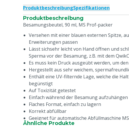
Produktbeschreibung
Spezifikationen
Produktbeschreibung
Besamungsbeutel, 90 ml, MS Prof-packer
Versehen mit einer blauen externen Spitze, auf
Erweiterungen passen
Lässt sichsehr leicht von Hand öffnen und sch
Sperma vor der Besamung, z.B. mit dem QwikC
Es muss kein Druck ausgeübt werden, um den 
Hergestellt aus sehr weichem, spermafreundl
Enthält eine UV-filternde Lage, welche die Ha
begünstigt
Auf Toxizität getestet
Einfach während der Besamung aufzuhängen
Flaches Format, einfach zu lagern
Korrekt abfüllbar
Geeignet für automatische Abfüllmaschine MS
Ähnliche Produkte
Optimales Abfüllvolumen: 90 ml