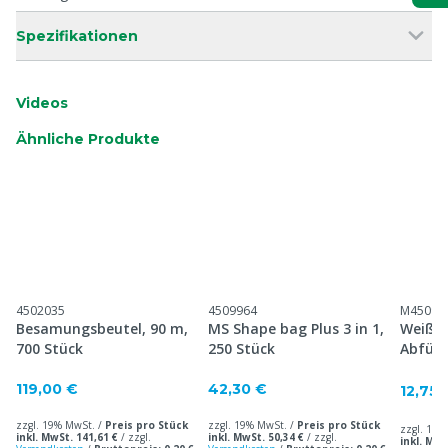
Spezifikationen
Videos
Ähnliche Produkte
4502035
4509964
M45095
Besamungsbeutel, 90 m,
MS Shape bag Plus 3 in 1,
Weiße
700 Stück
250 Stück
Abfüll
119,00 €
42,30 €
12,75 
zzgl. 19% MwSt. /
Preis pro Stück
zzgl. 19% MwSt. /
Preis pro Stück
zzgl. 19%
inkl. MwSt. 141,61 €
/
zzgl.
inkl. MwSt. 50,34 €
/
zzgl.
inkl. MwS