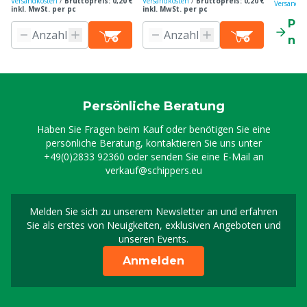
Versandkosten
/
Bruttopreis: 0,20 €
Versandkosten
/
Bruttopreis: 0,20 €
Versandko
inkl. MwSt. per pc
inkl. MwSt. per pc
Pr
ne
Persönliche Beratung
Haben Sie Fragen beim Kauf oder benötigen Sie eine
persönliche Beratung, kontaktieren Sie uns unter
+49(0)2833 92360
oder senden Sie eine E-Mail an
verkauf@schippers.eu
Melden Sie sich zu unserem Newsletter an und erfahren
Melden Sie sich für uns
Sie als erstes von Neuigkeiten, exklusiven Angeboten und
unseren Events.
Anmelden