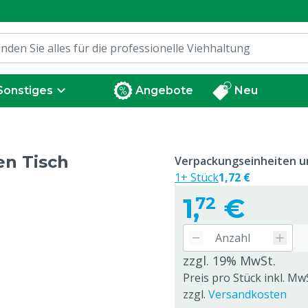
Sonstiges
Angebote
Neu
en Tisch
Verpackungseinheiten un
1+ Stück
1,72 €
1,
€
72
zzgl. 19% MwSt.
Preis pro Stück inkl. MwS
zzgl.
Versandkosten