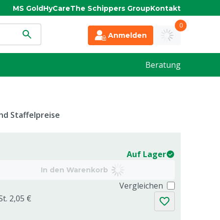
MS Gold
HyCare
The Schippers Group
Kontakt
0
Anmelden
Beratung
d Staffelpreise
Auf Lager
In den Warenkorb
Vergleichen
t. 2,05 €