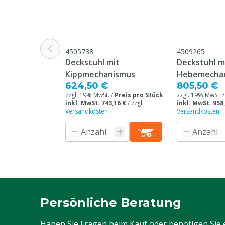
4505738
4509265
Deckstuhl mit
Deckstuhl m
Kippmechanismus
Hebemecha
624,50 €
805,50 €
zzgl. 19% MwSt. /
Preis pro Stück
zzgl. 19% MwSt. 
inkl. MwSt. 743,16 €
/
zzgl.
inkl. MwSt. 958
Versandkosten
Versandkosten
Persönliche Beratung
Haben Sie Fragen beim Kauf oder benötigen Sie 