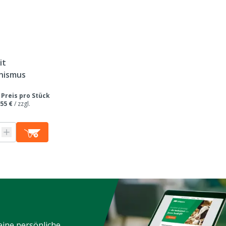
it
nismus
/
Preis pro Stück
,55 €
/
zzgl.
eine persönliche