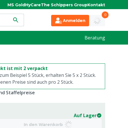
MS Gold
HyCare
The Schippers Group
Kontakt
0
Anmelden
Beratung
kt ist mit 2 verpackt
 zum Beispiel 5 Stück, erhalten Sie 5 x
2
Stück.
enen Preise sind auch pro
2
Stück.
d Staffelpreise
Auf Lager
In den Warenkorb