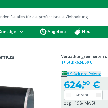
Sonstiges
Angebote
Neu
ismus
Verpackungseinheiten un
1+ Stück
624,50 €
8 Stück pro Palette
624,
€
50
zzgl. 19% MwSt.