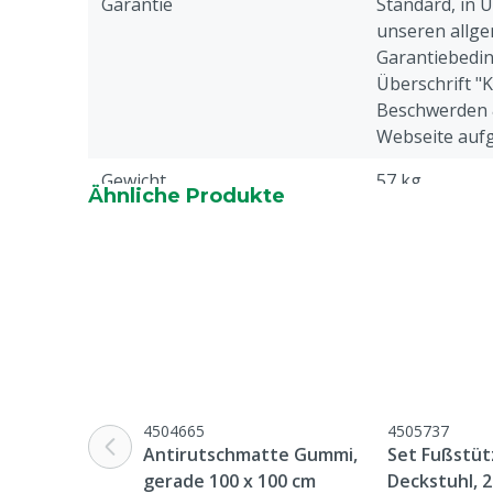
Garantie
Standard, in 
unseren allge
Garantiebedin
Überschrift "
Beschwerden 
Webseite aufg
Gewicht
57 kg
Ähnliche Produkte
Tierarten
Schweine
Tierartenspezifisch
Eber
4504665
4505737
Antirutschmatte Gummi,
Set Fußstüt
gerade 100 x 100 cm
Deckstuhl, 2