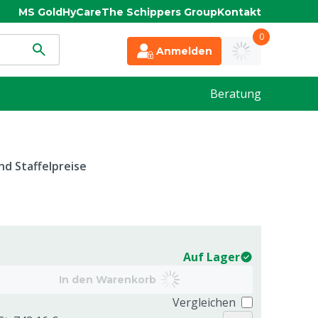
MS Gold
HyCare
The Schippers Group
Kontakt
0
Anmelden
Beratung
d Staffelpreise
Auf Lager
In den Warenkorb
Vergleichen