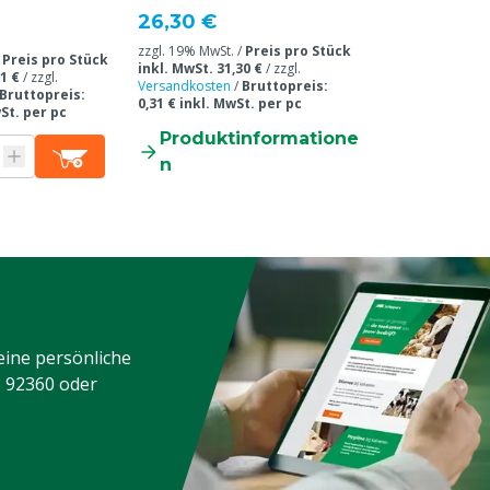
26,30 €
zzgl. 19% MwSt. /
Preis pro Stück
/
Preis pro Stück
inkl. MwSt. 31,30 €
/
zzgl.
1 €
/
zzgl.
Versandkosten
/
Bruttopreis:
Bruttopreis:
0,31 € inkl. MwSt. per pc
wSt. per pc
Produktinformatione
n
eine persönliche
3 92360
oder