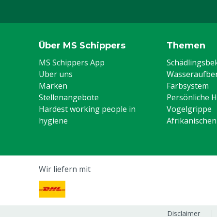
Über MS Schippers
Themen
MS Schippers App
Schädlingsb
Über uns
Wasseraufber
Marken
Farbsystem
Stellenangebote
Persönliche 
Hardest working people in
Vogelgrippe
hygiene
Afrikanische
Wir liefern mit
Disclaimer