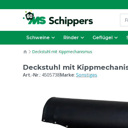
Schweine
Rinder
Geflügel
Deckstuhl mit Kippmechanismus
Deckstuhl mit Kippmechan
Art.-Nr.
:
4505738
Marke
:
Sonstiges