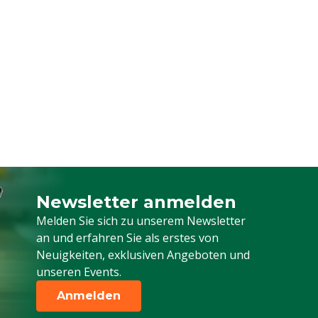
Newsletter anmelden
Melden Sie sich für unseren Newsletter a
Melden Sie sich zu unserem Newsletter
an und erfahren Sie als erstes von
Neuigkeiten, exklusiven Angeboten und
unseren Events.
Anmelden