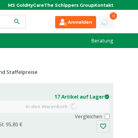
MS Gold
HyCare
The Schippers Group
Kontakt
0
Anmelden
Beratung
d Staffelpreise
17 Artikel auf Lager
In den Warenkorb
Vergleichen
St. 95,80 €