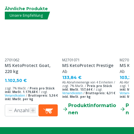
Ähnliche Produkte
Unsere Empfehlung
2701062
M2701071
M27010
MS KetoProtect Goat,
MS KetoProtect Prestige
MS Ket
220 kg
Ab
Ab
133,84 €
103,27
1.102,50 €
Ab Abnahmemenge von 4 Einheiten /
Ab Abnah
zzgl. 7% MwSt. /
Preis pro Stück
zzgl. 19%
zzgl. 7% MwSt. /
Preis pro Stück
inkl. MwSt. 157,64 €
/
zzgl.
inkl. MwS
inkl. MwSt. 1.179,68 €
/
zzgl.
Versandkosten
/
Bruttopreis: 6,31 €
Versandko
Versandkosten
/
Bruttopreis: 5,36 €
inkl. MwSt. per kg
inkl. MwS
inkl. MwSt. per kg
Produktinformatio
Pr
nen
ne