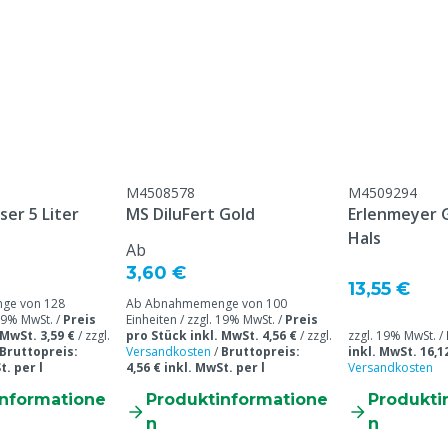
M4508578
M4509294
er 5 Liter
MS DiluFert Gold
Erlenmeyer G
Hals
Ab
3,60 €
13,55 €
ge von 128
Ab Abnahmemenge von 100
 19% MwSt. /
Preis
Einheiten / zzgl. 19% MwSt. /
Preis
 MwSt. 3,59 €
/
zzgl.
pro Stück inkl. MwSt. 4,56 €
/
zzgl.
zzgl. 19% MwSt. /
Bruttopreis:
Versandkosten
/
Bruttopreis:
inkl. MwSt. 16,1
t. per l
4,56 € inkl. MwSt. per l
Versandkosten
informatione
Produktinformatione
Produkti
n
n