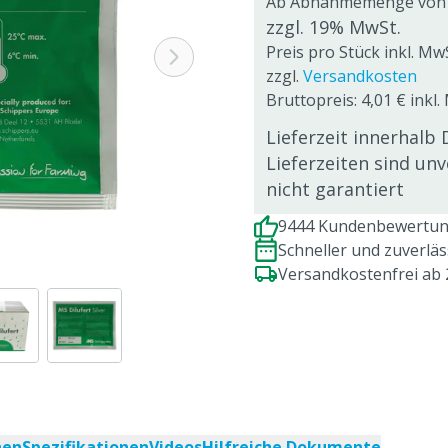
Ab Abnahmemenge von
zzgl. 19% MwSt.
Preis pro Stück inkl. MwS
zzgl.
Versandkosten
Bruttopreis: 4,01 € inkl.
Lieferzeit innerhalb 
Lieferzeiten sind un
nicht garantiert
9444 Kundenbewertung
Schneller und zuverlä
Versandkostenfrei ab
nen
Spezifikationen
Videos
Hilfreiche Dokumente