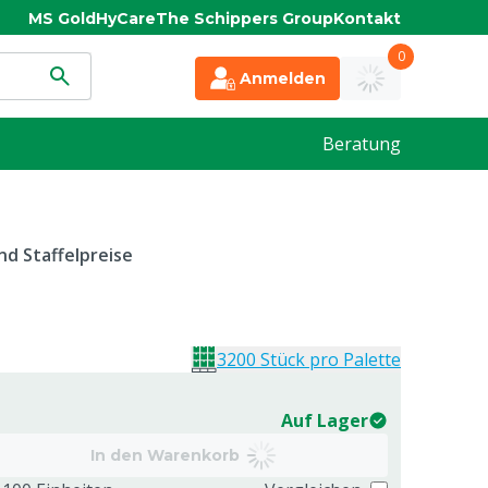
MS Gold
HyCare
The Schippers Group
Kontakt
0
Anmelden
Beratung
d Staffelpreise
3200 Stück pro Palette
Auf Lager
In den Warenkorb