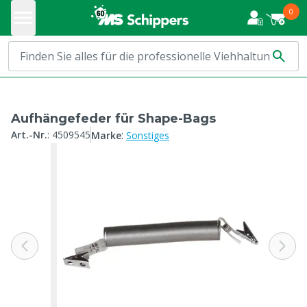
0
Aufhängefeder für Shape-Bags
:
Art.-Nr.
:
4509545
Marke
Sonstiges