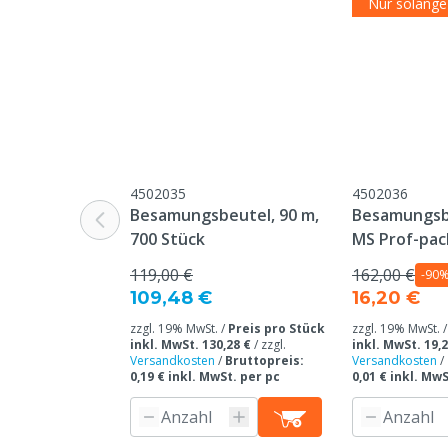
Nur solange 
4502035
4502036
Besamungsbeutel, 90 m,
Besamungsbe
700 Stück
MS Prof-pac
Stück
119,00 €
162,00 €
-90
109,48 €
16,20 €
zzgl. 19% MwSt. /
Preis pro Stück
zzgl. 19% MwSt. 
inkl. MwSt. 130,28 €
/
zzgl.
inkl. MwSt. 19,2
Versandkosten
/
Bruttopreis:
Versandkosten
/
0,19 € inkl. MwSt. per pc
0,01 € inkl. MwS