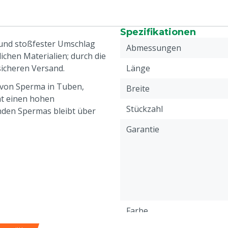
Spezifikationen
 und stoßfester Umschlag
Abmessungen
ichen Materialien; durch die
 sicheren Versand.
Länge
 von Sperma in Tuben,
Breite
at einen hohen
Stückzahl
nden Spermas bleibt über
Garantie
Farbe