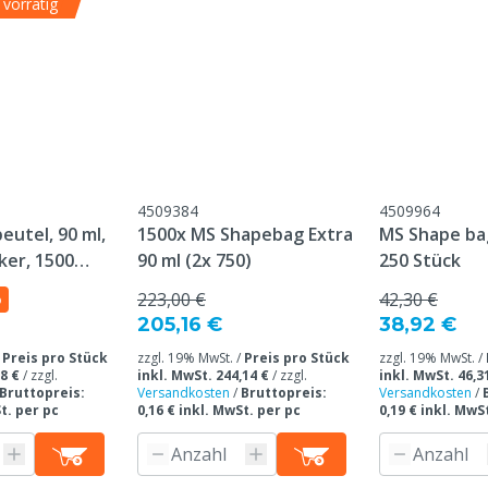
vorrätig
4509384
4509964
utel, 90 ml,
1500x MS Shapebag Extra
MS Shape bag 
ker, 1500
90 ml (2x 750)
250 Stück
223,00 €
42,30 €
%
205,16 €
38,92 €
/
Preis pro Stück
zzgl. 19% MwSt. /
Preis pro Stück
zzgl. 19% MwSt. /
8 €
/
zzgl.
inkl. MwSt. 244,14 €
/
zzgl.
inkl. MwSt. 46,3
Bruttopreis:
Versandkosten
/
Bruttopreis:
Versandkosten
/
t. per pc
0,16 € inkl. MwSt. per pc
0,19 € inkl. MwS