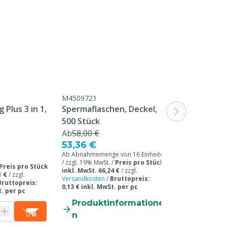
M4509721
M4509920
Plus 3 in 1,
Spermaflaschen, Deckel,
MS Shape Bag
500 Stück
Stück
Ab
58,00 €
223,00 €
53,36 €
205,16 €
Ab Abnahmemenge von 16 Einheiten
/ zzgl. 19% MwSt. /
Preis pro Stück
zzgl. 19% MwSt. /
Preis pro Stück
inkl. MwSt. 66,24 €
/
zzgl.
inkl. MwSt. 244,1
1 €
/
zzgl.
Versandkosten
/
Bruttopreis:
Versandkosten
/
B
Bruttopreis:
0,13 € inkl. MwSt. per pc
0,16 € inkl. MwSt
t. per pc
Produktinformatione
Produkti
n
n