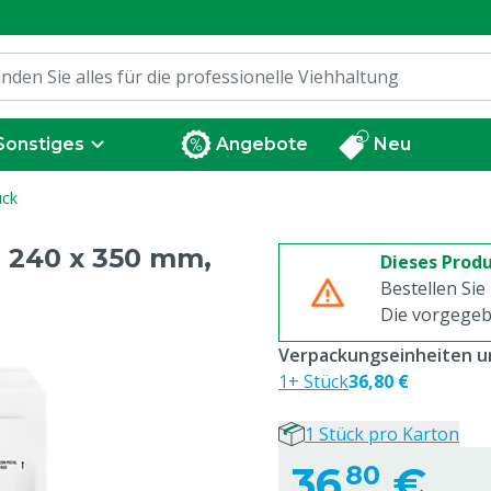
Sonstiges
Angebote
Neu
ück
 240 x 350 mm,
Dieses Produ
Bestellen Sie
Die vorgegeb
Verpackungseinheiten un
1+ Stück
36,80 €
1 Stück pro Karton
36,
€
80